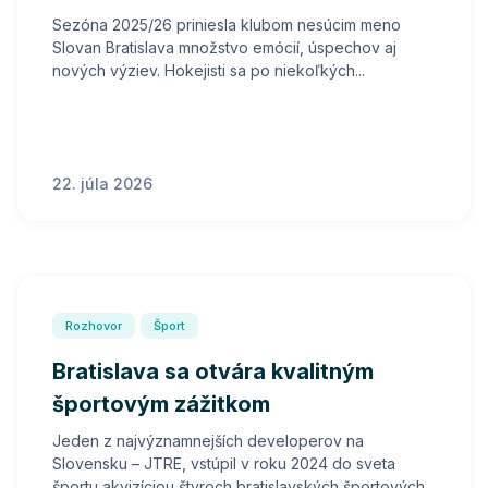
Sezóna 2025/26 priniesla klubom nesúcim meno
Slovan Bratislava množstvo emócií, úspechov aj
nových výziev. Hokejisti sa po niekoľkých...
22. júla 2026
Rozhovor
Šport
Bratislava sa otvára kvalitným
športovým zážitkom
Jeden z najvýznamnejších developerov na
Slovensku – JTRE, vstúpil v roku 2024 do sveta
športu akvizíciou štyroch bratislavských športových