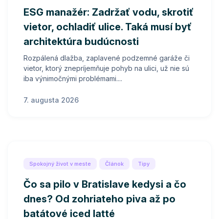
ESG manažér: Zadržať vodu, skrotiť
vietor, ochladiť ulice. Taká musí byť
architektúra budúcnosti
Rozpálená dlažba, zaplavené podzemné garáže či
vietor, ktorý znepríjemňuje pohyb na ulici, už nie sú
iba výnimočnými problémami....
7. augusta 2026
Spokojný život v meste
Článok
Tipy
Čo sa pilo v Bratislave kedysi a čo
dnes? Od zohriateho piva až po
batátové iced latté