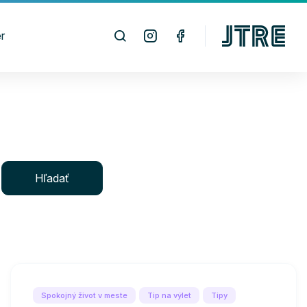
r
Hľadať
Spokojný život v meste
Tip na výlet
Tipy