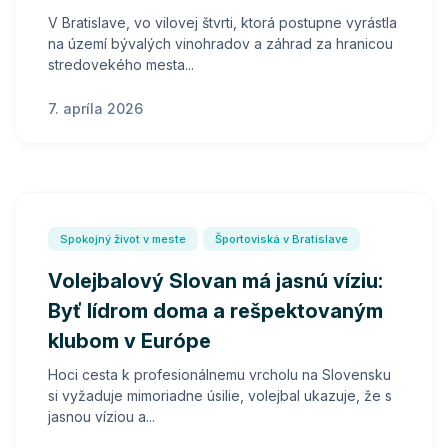
V Bratislave, vo vilovej štvrti, ktorá postupne vyrástla
na území bývalých vinohradov a záhrad za hranicou
stredovekého mesta...
7. apríla 2026
Spokojný život v meste
Športoviská v Bratislave
Volejbalový Slovan má jasnú víziu:
Byť lídrom doma a rešpektovaným
klubom v Európe
Hoci cesta k profesionálnemu vrcholu na Slovensku
si vyžaduje mimoriadne úsilie, volejbal ukazuje, že s
jasnou víziou a...