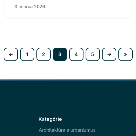
3. marca 2026
(current)
1
2
3
4
5
»
Kategórie
Architektúra a urbanizmus