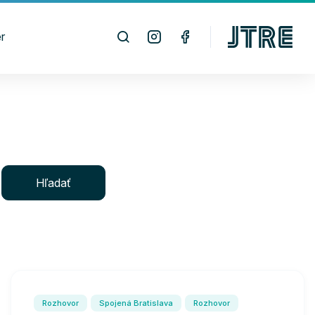
r
Hľadať
Rozhovor
Spojená Bratislava
Rozhovor