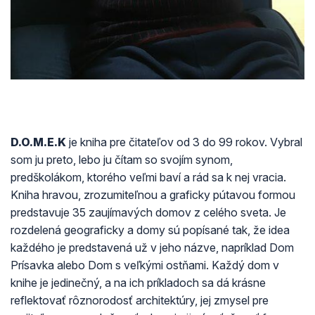
D.O.M.E.K
je kniha pre čitateľov od 3 do 99 rokov. Vybral
som ju preto, lebo ju čítam so svojím synom,
predškolákom, ktorého veľmi baví a rád sa k nej vracia.
Kniha hravou, zrozumiteľnou a graficky pútavou formou
predstavuje 35 zaujímavých domov z celého sveta. Je
rozdelená geograficky a domy sú popísané tak, že idea
každého je predstavená už v jeho názve, napríklad Dom
Prísavka alebo Dom s veľkými ostňami. Každý dom v
knihe je jedinečný, a na ich príkladoch sa dá krásne
reflektovať rôznorodosť architektúry, jej zmysel pre