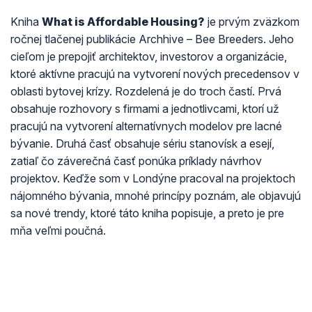
Kniha
What is Affordable Housing?
je prvým zväzkom
ročnej tlačenej publikácie Archhive – Bee Breeders. Jeho
cieľom je prepojiť architektov, investorov a organizácie,
ktoré aktívne pracujú na vytvorení nových precedensov v
oblasti bytovej krízy. Rozdelená je do troch častí. Prvá
obsahuje rozhovory s firmami a jednotlivcami, ktorí už
pracujú na vytvorení alternatívnych modelov pre lacné
bývanie. Druhá časť obsahuje sériu stanovísk a esejí,
zatiaľ čo záverečná časť ponúka príklady návrhov
projektov. Keďže som v Londýne pracoval na projektoch
nájomného bývania, mnohé princípy poznám, ale objavujú
sa nové trendy, ktoré táto kniha popisuje, a preto je pre
mňa veľmi poučná.