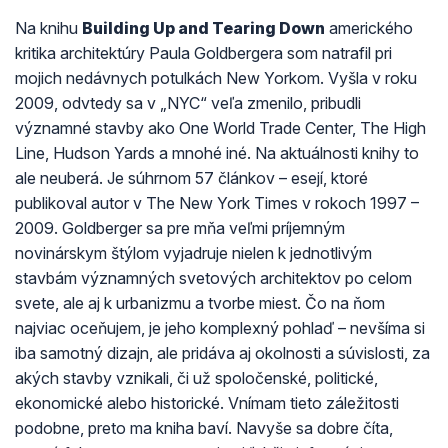
Na knihu
Building Up and Tearing Down
amerického
kritika architektúry Paula Goldbergera som natrafil pri
mojich nedávnych potulkách New Yorkom. Vyšla v roku
2009, odvtedy sa v „NYC“ veľa zmenilo, pribudli
významné stavby ako One World Trade Center, The High
Line, Hudson Yards a mnohé iné. Na aktuálnosti knihy to
ale neuberá. Je súhrnom 57 článkov – esejí, ktoré
publikoval autor v The New York Times v rokoch 1997 –
2009. Goldberger sa pre mňa veľmi príjemným
novinárskym štýlom vyjadruje nielen k jednotlivým
stavbám významných svetových architektov po celom
svete, ale aj k urbanizmu a tvorbe miest. Čo na ňom
najviac oceňujem, je jeho komplexný pohlaď – nevšíma si
iba samotný dizajn, ale pridáva aj okolnosti a súvislosti, za
akých stavby vznikali, či už spoločenské, politické,
ekonomické alebo historické. Vnímam tieto záležitosti
podobne, preto ma kniha baví. Navyše sa dobre číta,