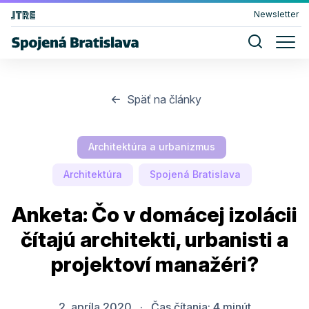
Newsletter
Späť na články
Architektúra a urbanizmus
Architektúra
Spojená Bratislava
Anketa: Čo v domácej izolácii
čítajú architekti, urbanisti a
projektoví manažéri?
2. apríla 2020
·
Čas čítania:
4
minút