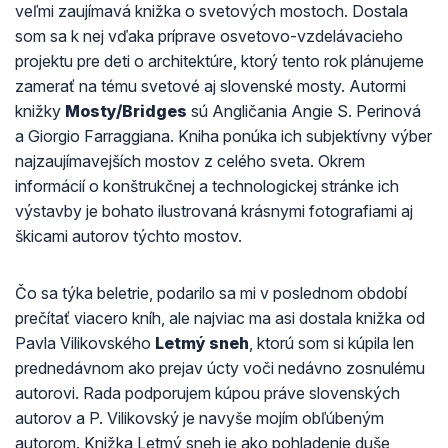
veľmi zaujímavá knižka o svetových mostoch. Dostala
som sa k nej vďaka príprave osvetovo-vzdelávacieho
projektu pre deti o architektúre, ktorý tento rok plánujeme
zamerať na tému svetové aj slovenské mosty. Autormi
knižky
Mosty/Bridges
sú Angličania Angie S. Perinová
a Giorgio Farraggiana. Kniha ponúka ich subjektívny výber
najzaujímavejších mostov z celého sveta. Okrem
informácií o konštrukčnej a technologickej stránke ich
výstavby je bohato ilustrovaná krásnymi fotografiami aj
škicami autorov týchto mostov.
Čo sa týka beletrie, podarilo sa mi v poslednom období
prečítať viacero kníh, ale najviac ma asi dostala knižka od
Pavla Vilikovského
Letmý sneh
, ktorú som si kúpila len
prednedávnom ako prejav úcty voči nedávno zosnulému
autorovi. Rada podporujem kúpou práve slovenských
autorov a P. Vilikovský je navyše mojím obľúbeným
autorom. Knižka Letmý sneh je ako pohladenie duše,