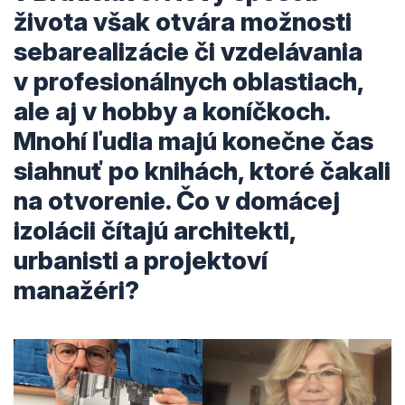
života však otvára možnosti
sebarealizácie či vzdelávania
v profesionálnych oblastiach,
ale aj v hobby a koníčkoch.
Mnohí ľudia majú konečne čas
siahnuť po knihách, ktoré čakali
na otvorenie. Čo v domácej
izolácii čítajú architekti,
urbanisti a projektoví
manažéri?