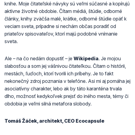
knihe. Moje čitateľské návyky sú veľmi súčasné a kopírujú
aktívne životné obdobie. Čítam médiá, štúdie, odborné
články, knihy zväčša malé, krátke, odborné štúdie opäť k
veciam sveta, prípadne si nechám občas poradiť od
priateľov spisovateľov, ktorí majú podobné vnímanie
sveta.
Ale – na čo nedám dopustiť – je
Wikipedia
. Je mojou
slabosťou a som jej vášnivou čitateľkou. Čítam o histórii,
mestách, ľuďoch, ktorí tvorili ich príbehy. Je to fakt
nekonečný zdroj poznania v telefóne. Asi mi aj pomáha jej
asociatívny charakter, lebo ak by táto karanténa trvala
dlho, možnosť kedykoľvek prejsť do iného mesta, témy či
obdobia je veľmi silná metafora slobody.
Tomáš Žáček, architekt, CEO Ecocapsule