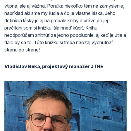
vtipná, ale aj vážna. Ponúka niekoľko tém na zamyslenie,
napríklad akí sme my ľudia a čo je vlastne láska. Jeho
definícia lásky je aj na prebale knihy a práve po jej
prečítaní som si knižku išla hneď kúpiť. Knihu
neodporúčam zhltnúť za jedno popoludnie, aj keď je útla a
dalo by sa to. Túto knižku si treba naozaj vychutnať
stranu po strane!
Vladislav Beka, projektový manažér JTRE