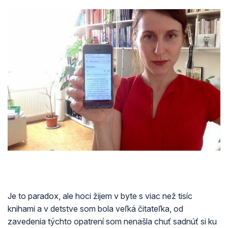
Je to paradox, ale hoci žijem v byte s viac než tisíc
knihami a v detstve som bola veľká čitateľka, od
zavedenia týchto opatrení som nenašla chuť sadnúť si ku