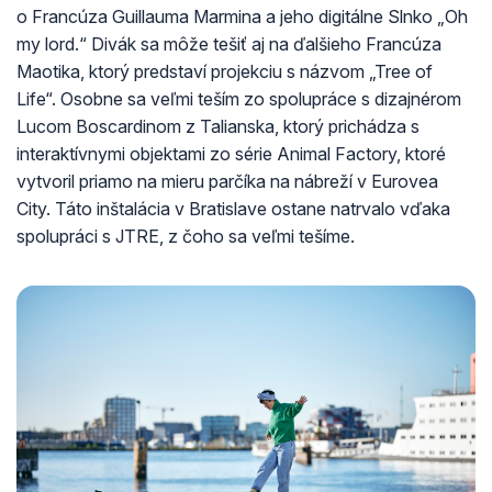
o Francúza Guillauma Marmina a jeho digitálne Slnko „Oh
my lord.“ Divák sa môže tešiť aj na ďalšieho Francúza
Maotika, ktorý predstaví projekciu s názvom „Tree of
Life“. Osobne sa veľmi teším zo spolupráce s dizajnérom
Lucom Boscardinom z Talianska, ktorý prichádza s
interaktívnymi objektami zo série Animal Factory, ktoré
vytvoril priamo na mieru parčíka na nábreží v Eurovea
City. Táto inštalácia v Bratislave ostane natrvalo vďaka
spolupráci s JTRE, z čoho sa veľmi tešíme.