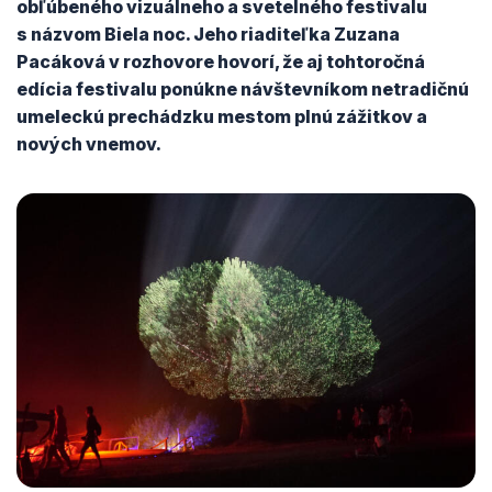
obľúbeného vizuálneho a svetelného festivalu
s názvom Biela noc. Jeho riaditeľka Zuzana
Pacáková v rozhovore hovorí, že aj tohtoročná
edícia festivalu ponúkne návštevníkom netradičnú
umeleckú prechádzku mestom plnú zážitkov a
nových vnemov.