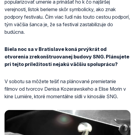
popularizovať umenie a prinášať ho k čo najširšej
verejnosti, lístok berieme skôr symbolicky, ako znak
podpory festivalu. Čím viac ľudí nás touto cestou podporí,
tým väčšia šanca je, že sa festival zastabilizuje do
budúcna.
Biela noc sa v Bratislave koná prvýkrát od
otvorenia zrekonštruovanej budovy SNG. Plánujete
pri tejto príležitosti nejakú väčšiu spoluprácu?
V sobotu sa môžete tešiť na plánované premietanie
filmov od tvorcov Denisa Kozerawskeho a Elise Morin v
kine Lumiére, ktoré momentálne sídli v kinosále SNG.