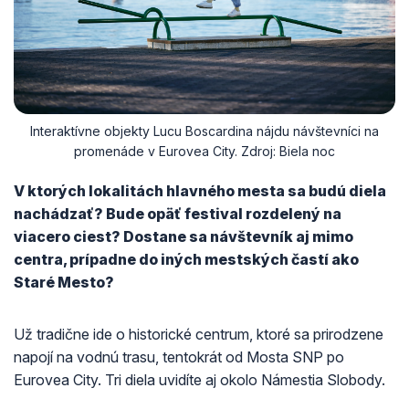
Interaktívne objekty Lucu Boscardina nájdu návštevníci na
promenáde v Eurovea City. Zdroj: Biela noc
V ktorých lokalitách hlavného mesta sa budú diela
nachádzať? Bude opäť festival rozdelený na
viacero ciest? Dostane sa návštevník aj mimo
centra, prípadne do iných mestských častí ako
Staré Mesto?
Už tradične ide o historické centrum, ktoré sa prirodzene
napojí na vodnú trasu, tentokrát od Mosta SNP po
Eurovea City. Tri diela uvidíte aj okolo Námestia Slobody.