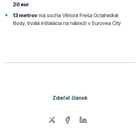
20 eur
13 metrov
má socha Viktora Freša Octahedral
Body, trvalá inštalácia na nábreží v Eurovea City
Zdieľať článok