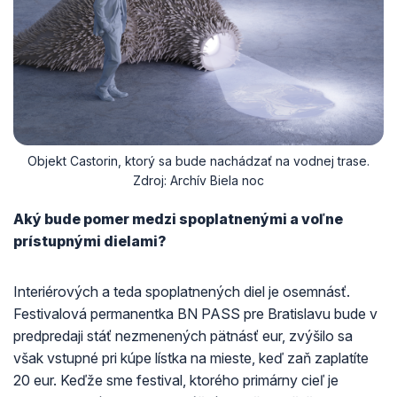
Objekt Castorin, ktorý sa bude nachádzať na vodnej trase.
Zdroj: Archív Biela noc
Aký bude pomer medzi spoplatnenými a voľne
prístupnými dielami?
Interiérových a teda spoplatnených diel je osemnásť.
Festivalová permanentka BN PASS pre Bratislavu bude v
predpredaji stáť nezmenených pätnásť eur, zvýšilo sa
však vstupné pri kúpe lístka na mieste, keď zaň zaplatíte
20 eur. Keďže sme festival, ktorého primárny cieľ je