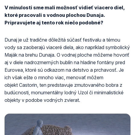
V minulosti sme mali možnosť vidieť viacero diel,
ktoré pracovali s vodnou plochou Dunaja.
Pripravujete aj tento rok niečo podobné?
Dunaj je už tradične dôležitá súčasť festivalu a témou
vody sa zaoberajú viaceré diela, ako napríklad symbolický
Maják na brehu Dunaja. O vodnej ploche môžeme hovoriť
aj v diele nadrozmerných bublín na hladine fontány pred
Eurovea, ktoré sú odkazom na detstvo a prchavosť. Je
ich však ešte o mnoho viac, menovať môžem
objekt Castorin, ten predstavuje zmutovaného bobra z
budúcnosti, monumentálny lodný Uzol či minimalistické
objekty v podobe vodných zvierat.