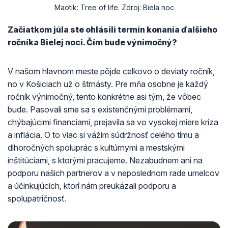
Maotik: Tree of life. Zdroj: Biela noc
Začiatkom júla ste ohlásili termín konania ďalšieho
ročníka Bielej noci. Čím bude výnimočný?
V našom hlavnom meste pôjde celkovo o deviaty ročník,
no v Košiciach už o štrnásty. Pre mňa osobne je každý
ročník výnimočný, tento konkrétne asi tým, že vôbec
bude. Pasovali sme sa s existenčnými problémami,
chýbajúcimi financiami, prejavila sa vo vysokej miere kríza
a inflácia. O to viac si vážim súdržnosť celého tímu a
dlhoročných spoluprác s kultúrnymi a mestskými
inštitúciami, s ktorými pracujeme. Nezabudnem ani na
podporu našich partnerov a v neposlednom rade umelcov
a účinkujúcich, ktorí nám preukázali podporu a
spolupatričnosť.