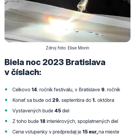
Zdroj foto: Elise Mori
n
Biela noc 2023 Bratislava
v číslach:
Celkovo
14
. ročník festivalu, v Bratislave
9
. ročník
Konať sa bude od
29.
septembra do
1.
októbra
Vystavených bude
45
diel
Z toho bude
18
interiérových, spoplatnených diel
Cena vstupenky v predpredaji je
15 eur,
na mieste