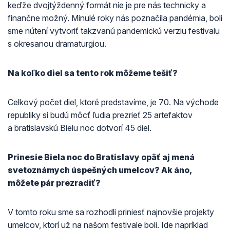
keďže dvojtýždenný formát nie je pre nás technicky a
finančne možný. Minulé roky nás poznačila pandémia, boli
sme nútení vytvoriť takzvanú pandemickú verziu festivalu
s okresanou dramaturgiou.
Na koľko diel sa tento rok môžeme tešiť?
Celkový počet diel, ktoré predstavíme, je 70. Na východe
republiky si budú môcť ľudia prezrieť 25 artefaktov
a bratislavskú Bielu noc dotvorí 45 diel.
Prinesie Biela noc do Bratislavy opäť aj mená
svetoznámych úspešných umelcov? Ak áno,
môžete pár prezradiť?
V tomto roku sme sa rozhodli priniesť najnovšie projekty
umelcov, ktorí už na našom festivale boli. Ide napríklad