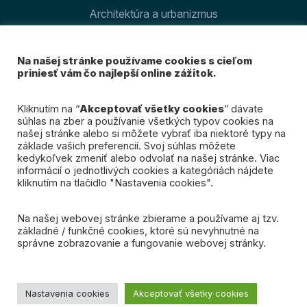
Architektúra a urbanizmus
Šport v meste
Na našej stránke používame cookies s cieľom
O magazíne
priniesť vám čo najlepší online zážitok.
Prihláste sa k odberu
Kliknutím na “
Akceptovať všetky cookies
” dávate
súhlas na zber a používanie všetkých typov cookies na
nášho newslettra
našej stránke alebo si môžete vybrať iba niektoré typy na
základe vašich preferencií. Svoj súhlas môžete
kedykoľvek zmeniť alebo odvolať na našej stránke. Viac
Mám záujem
informácií o jednotlivých cookies a kategóriách nájdete
kliknutím na tlačidlo "Nastavenia cookies".
Na našej webovej stránke zbierame a používame aj tzv.
základné / funkčné cookies, ktoré sú nevyhnutné na
správne zobrazovanie a fungovanie webovej stránky.
© 2026 Spojená Bratislava. Všetky práva vyhradené.
Ochrana osobných údajov
Nastavenia cookies
Akceptovať všetky cookies