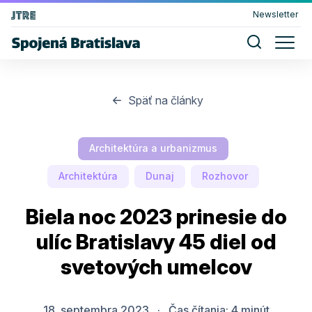
Newsletter
Späť na články
Architektúra a urbanizmus
Architektúra
Dunaj
Rozhovor
Biela noc 2023 prinesie do
ulíc Bratislavy 45 diel od
svetových umelcov
18. septembra 2023
·
Čas čítania:
4
minút