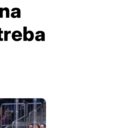
 na
treba