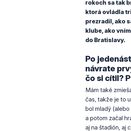
rokoch sa tak b
ktorá ovládla 
prezradil, ako 
klube, ako vním
do Bratislavy.
Po jedenást
návrate prv
čo si cítil?
Mám také zmiešan
čas, takže je to 
bol mladý (alebo 
a potom začal hra
aj na štadión, aj