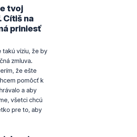
e tvoj
 Cítiš na
má priniesť
 takú víziu, že by
očná zmluva.
verím, že ešte
 Chcem pomôcť k
hrávalo a aby
jme, všetci chcú
tko pre to, aby