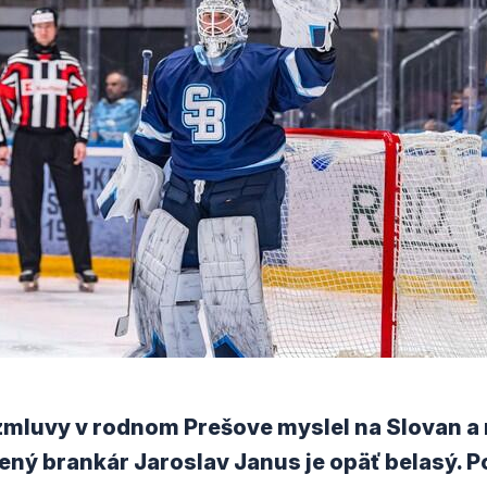
 zmluvy v rodnom Prešove myslel na Slovan 
sený brankár Jaroslav Janus je opäť belasý. P