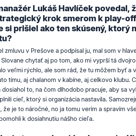
anažér Lukáš Havlíček povedal, ž
trategický krok smerom k play-off.
e si prišiel ako ten skúsený, ktorý 
tu?
l zmluvu v Prešove a podpísal ju, mal som v hlave
 Slovane chytať aj po tom, ako mi vyprší tá dvojr
lo veľmi rýchlo, ale som rád, že tu môžem byť a 
o tímu, aj chalanom v kabíne, aj celkovo klubu.
 dosiahol to, na čom dlhodobo pracuje, aby sa vy
nili cieľ, ktorý si organizácia nastavila. Samozre
 že je to náročné, no ja tomu verím a spravím vše
pomohli k dosiahnutiu nášho cieľa.