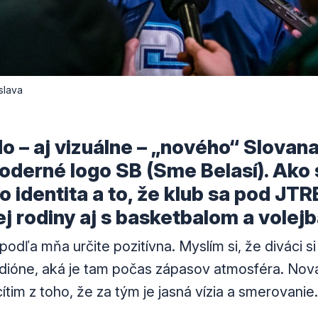
slava
 do – aj vizuálne – „nového“ Slovana
oderné logo SB (Sme Belasí). Ako s
o identita a to, že klub sa pod JTR
ej rodiny aj s basketbalom a volej
podľa mňa určite pozitívna. Myslím si, že diváci si 
adióne, aká je tam počas zápasov atmosféra. Nová 
tim z toho, že za tým je jasná vízia a smerovanie.