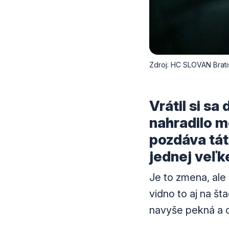
Zdroj: HC SLOVAN Brati
Vrátil si sa
nahradilo m
pozdáva tát
jednej veľk
Je to zmena, ale 
vidno to aj na št
navyše pekná a cí