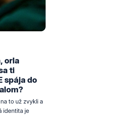
, orla
a ti
E spája do
balom?
na to už zvykli a
identita je