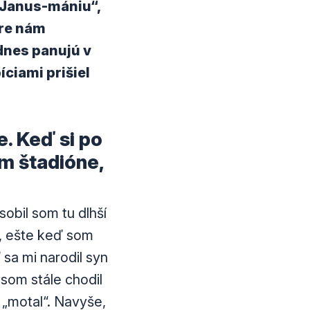
 „Janus-mániu“,
ore nám
dnes panujú v
ciami prišiel
e. Keď si po
m štadióne,
obil som tu dlhší
u, ešte keď som
 sa mi narodil syn
 som stále chodil
k „motal“. Navyše,