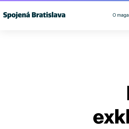
O maga
exk