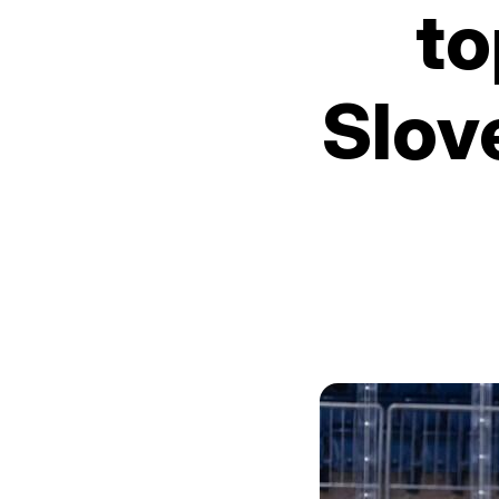
to
Slov