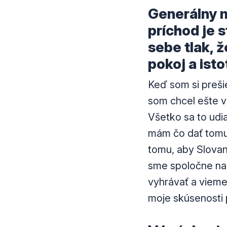
Generálny m
príchod je s
sebe tlak, ž
pokoj a isto
Keď som si prešie
som chcel ešte v
Všetko sa to udia
mám čo dať tomut
tomu, aby Slovan
sme spoločne napl
vyhrávať a vieme,
moje skúsenosti 