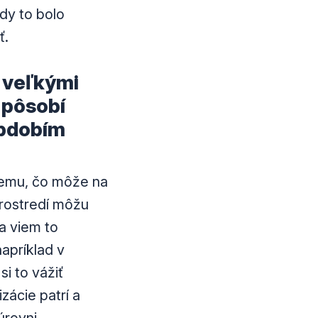
dy to bolo
ť.
5 veľkými
 pôsobí
obdobím
iemu, čo môže na
prostredí môžu
a viem to
apríklad v
si to vážiť
zácie patrí a