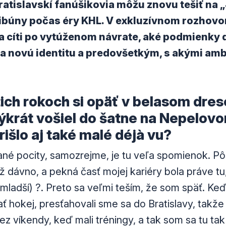
ratislavskí fanúšikovia môžu znovu tešiť na
tribúny počas éry KHL. V exkluzívnom rozhov
sa cíti po vytúženom návrate, aké podmienky 
a novú identitu a predovšetkým, s akými ambí
ich rokoch si opäť v belasom dres
ýkrát vošiel do šatne na Nepelovo
 Prišlo aj také malé déjà vu?
é pocity, samozrejme, je tu veľa spomienok. Pôs
už dávno, a pekná časť mojej kariéry bola práve t
mladší) ?. Preto sa veľmi teším, že som späť. Keď
ť hokej, presťahovali sme sa do Bratislavy, takže
 cez víkendy, keď mali tréningy, a tak som sa tu ta