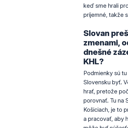
keď sme hrali pro
príjemné, takže 
Slovan preš
zmenami, od
dnešné záz
KHL?
Podmienky sú tu 
Slovensku byť. Ve
hrať, pretože po
porovnať. Tu na S
Košiciach, je to 
a pracovať, aby h