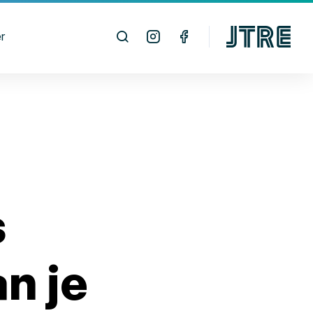
r
s
n je