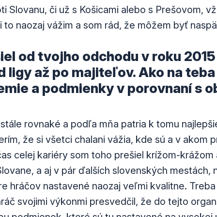
ti Slovanu, či už s Košicami alebo s Prešovom, vž
si to naozaj vážim a som rád, že môžem byť naspä
iel od tvojho odchodu v roku 201
 ligy až po majiteľov. Ako na teba
emie a podmienky v porovnaní s 
stále rovnaké a podľa mňa patria k tomu najlepš
rím, že si všetci chalani vážia, kde sú a v akom 
čas celej kariéry som toho prešiel krížom-krážom 
lovane, a aj v pár ďalších slovenských mestách, n
pre hráčov nastavené naozaj veľmi kvalitne. Treba 
ráč svojimi výkonmi presvedčil, že do tejto organi