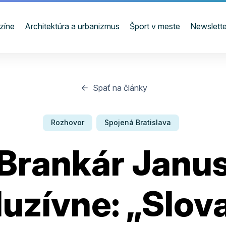
zíne
Architektúra a urbanizmus
Šport v meste
Newslette
Späť na články
Rozhovor
Spojená Bratislava
Brankár Janu
luzívne: „Slova