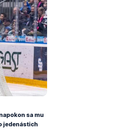
a napokon sa mu
o jedenástich