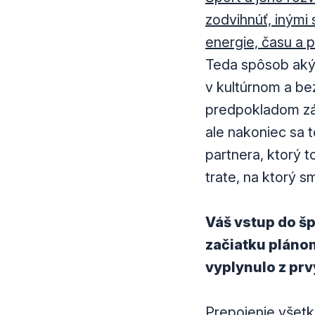
zodvihnúť, inými
energie, času a p
Teda spôsob akým
v kultúrnom a be
predpokladom záži
ale nakoniec sa t
partnera, ktorý t
trate, na ktorý s
Váš vstup do šp
začiatku plánom
vyplynulo z prv
Prepojenie všetk