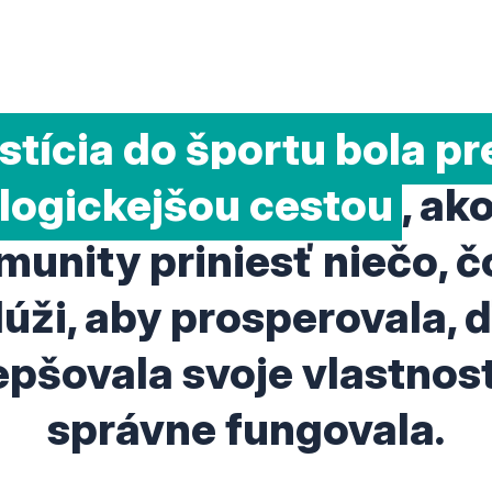
stícia do športu bola pr
jlogickejšou cestou
, ak
munity priniesť niečo, čo
lúži, aby prosperovala, ď
epšovala svoje vlastnost
správne fungovala.