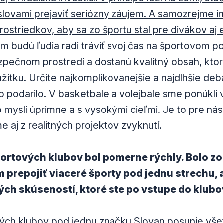
 slovami prejaviť seriózny záujem. A samozrejme i
rostriedkov, aby sa zo športu stal pre divákov aj 
 budú ľudia radi tráviť svoj čas na športovom po
zpečnom prostredí a dostanú kvalitný obsah, kto
tku. Určite najkomplikovanejšie a najdlhšie debat
o podarilo. V basketbale a volejbale sme ponúkli 
o myslí úprimne a s vysokými cieľmi. Je to pre ná
me aj z realitných projektov zvyknutí.
ortových klubov bol pomerne rýchly. Bolo zo
 prepojiť viaceré športy pod jednu strechu, 
ých skúseností, ktoré ste po vstupe do klubov
ých klubov pod jednu značku Slovan posunie vše