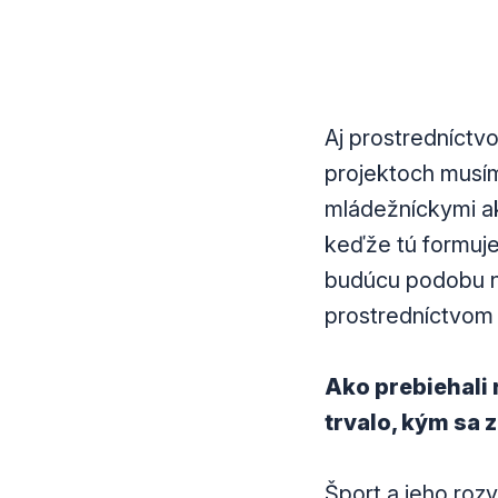
Aj prostredníctvo
projektoch musím
mládežníckymi ak
keďže tú formuje
budúcu podobu na
prostredníctvom 
Ako prebiehali 
trvalo, kým sa 
Šport a jeho rozvo