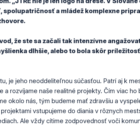
m. „JTRE nie je len logo na drese. V Slovan
, spolupatričnosť a mládež komplexne pripra
zhovore.
vod, že ste sa začali tak intenzívne angažova
yšlienka dlhšie, alebo to bola skôr príležitosť
otu, je jeho neoddeliteľnou súčasťou. Patrí aj k me
e a rozvíjame naše realitné projekty. Čím viac ho
me okolo nás, tým budeme mať zdravšiu a vyspele
i projektami vstupujeme do diania v rôznych mest
ediach. Ale vždy cítime zodpovednosť voči komun