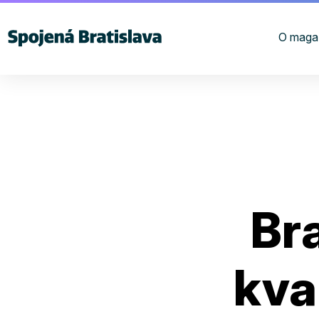
O maga
Bra
kva