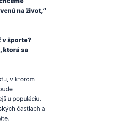
e chceme
venú na život,“
ť v športe?
, ktorá sa
stu, v ktorom
 bude
jšiu populáciu.
ských častiach a
ite.