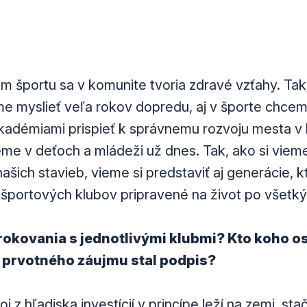
m športu sa v komunite tvoria zdravé vzťahy. Tak
e myslieť veľa rokov dopredu, aj v športe chcem
adémiami prispieť k správnemu rozvoju mesta v 
me v deťoch a mládeži už dnes. Tak, ako si viem
šich stavieb, vieme si predstaviť aj generácie, k
športových klubov pripravené na život po všetký
rokovania s jednotlivými klubmi? Kto koho os
z prvotného záujmu stal podpis?
j z hľadiska investícií v princípe leží na zemi, stač