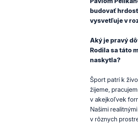
Pavlom Pelikáno
budovať hrdosť
vysvetľuje v ro
Aký je pravý dô
Rodila sa táto m
naskytla?
Šport patrí k živ
žijeme, pracujem
v akejkoľvek for
Našimi realitným
v rôznych prostr