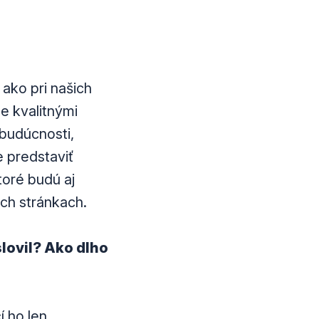
 ako pri našich
e kvalitnými
budúcnosti,
e predstaviť
toré budú aj
ch stránkach.
lovil? Ako dlho
í ho len