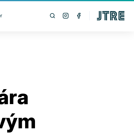
r
ára
ovým