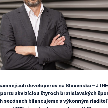
namnejších developerov na Slovensku – JTRE,
portu akvizíciou štyroch bratislavských špo
h sezónach bilancujeme s výkonným riadite