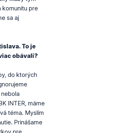
a komunitu pre
me sa aj
slava. To je
viac obávali?
by, do ktorých
eignorujeme
y nebola
e BK INTER, máme
livá téma. Myslím
nutie. Prinášame
tkov pre