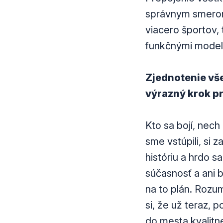
správnym smerom
viacero športov, 
funkčnými modelm
Zjednotenie vše
výrazný krok pr
Kto sa bojí, nech
sme vstúpili, si 
históriu a hrdo s
súčasnosť a ani 
na to plán. Rozum
si, že už teraz, 
do mesta kvalitn