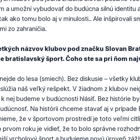
 a umožní vybudovať do budúcna silnú identitu 
tak ako tomu bolo aj v minulosti.. Ale inšpirovali s
i zo zahraničia.
tkých názvov klubov pod značku Slovan Brati
e bratislavský šport. Čoho ste sa pri ňom naj
 nejde do lesa (smiech). Bez diskusie – všetky klu
zaslúžia náš veľký rešpekt. V žiadnom z klubov n
a k nej budeme v budúcnosti hlásiť. Bez histórie b
budúcnosť. Na histórii chceme stavať aj v prípad
ieme, že v športovom prostredí je toto veľmi cit
po prvom roku je vidieť, že to bolo správne rozhod
ejší vrcholový šport a budujeme novú úroveň záži