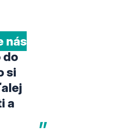
e nás
o do
 si
alej
i a