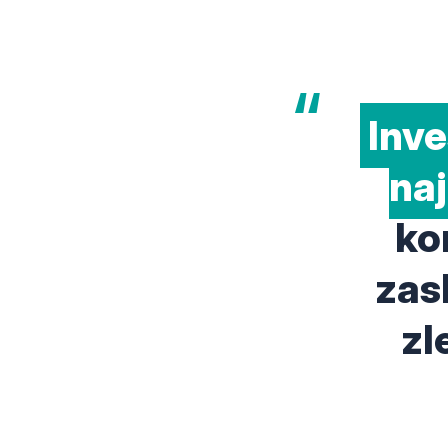
Inve
na
ko
zas
zl