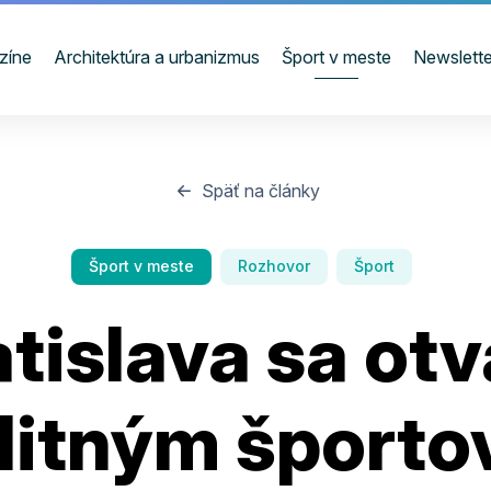
zíne
Architektúra a urbanizmus
Šport v meste
Newslette
Späť na články
Šport v meste
Rozhovor
Šport
tislava sa otv
litným šport