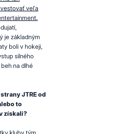
nvestovať veľa
entertainment.
dujatí,
rý je základným
y boli v hokeji,
vstup silného
s beh na dlhé
 strany JTRE od
alebo to
 získali?
tky kluby tým