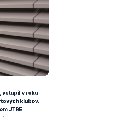
 vstúpil v roku
rtových klubov.
ľom JTRE