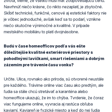
života, vieme, že všetko musí mať zodpovedajúcu cenu.
Navrhnúť niečo krásne, čo nikto nezaplatí, je zbytočné.
Skĺbiť technické, funkčné, cenové aj estetické faktory nie
je vôbec jednoduché, avšak keď sa to podarí, vznikne
niečo skutočne výnimočné a kvalitné. V prípade
mestského mobiliáru to platí dvojnásobne.
Budú v čase homeofficov podľa vás ešte
dôležitejšie kvalitné exteriérové priestory s
pohodlnými lavičkami, smart riešeniami a dobrým
zázemím pre trávenie času vonku?
Určite. Ulica, rovnako ako príroda, sú otvorené neustále
pre každého. Trávime online viac času ako predtým, ale
ľudia sa stále chcú stretávať a karanténa alebo
homeoffice ukazujú, že im to chýba. Tvrdenie, že čoraz
viac fungujeme online, vyvracia aj rastúca obľuba
kaviarní. Kaviareň je fyzické miesto a keď do nej ľudia