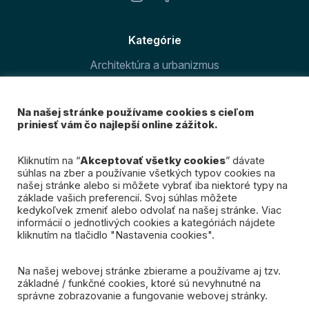
Kategórie
Architektúra a urbanizmus
Šport v meste
Na našej stránke používame cookies s cieľom
O magazíne
priniesť vám čo najlepší online zážitok.
Prihláste sa k odberu
Kliknutím na “
Akceptovať všetky cookies
” dávate
súhlas na zber a používanie všetkých typov cookies na
nášho newslettra
našej stránke alebo si môžete vybrať iba niektoré typy na
základe vašich preferencií. Svoj súhlas môžete
kedykoľvek zmeniť alebo odvolať na našej stránke. Viac
Mám záujem
informácií o jednotlivých cookies a kategóriách nájdete
kliknutím na tlačidlo "Nastavenia cookies".
Na našej webovej stránke zbierame a používame aj tzv.
základné / funkčné cookies, ktoré sú nevyhnutné na
správne zobrazovanie a fungovanie webovej stránky.
© 2026 Spojená Bratislava. Všetky práva vyhradené.