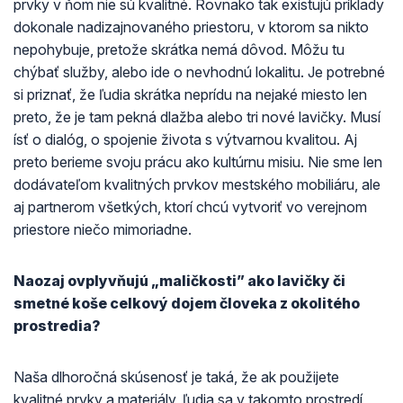
prvky v ňom nie sú kvalitné. Rovnako tak existujú príklady
dokonale nadizajnovaného priestoru, v ktorom sa nikto
nepohybuje, pretože skrátka nemá dôvod. Môžu tu
chýbať služby, alebo ide o nevhodnú lokalitu. Je potrebné
si priznať, že ľudia skrátka neprídu na nejaké miesto len
preto, že je tam pekná dlažba alebo tri nové lavičky. Musí
ísť o dialóg, o spojenie života s výtvarnou kvalitou. Aj
preto berieme svoju prácu ako kultúrnu misiu. Nie sme len
dodávateľom kvalitných prvkov mestského mobiliáru, ale
aj partnerom všetkých, ktorí chcú vytvoriť vo verejnom
priestore niečo mimoriadne.
Naozaj ovplyvňujú „maličkosti” ako lavičky či
smetné koše celkový dojem človeka z okolitého
prostredia?
Naša dlhoročná skúsenosť je taká, že ak použijete
kvalitné prvky a materiály, ľudia sa v takomto prostredí