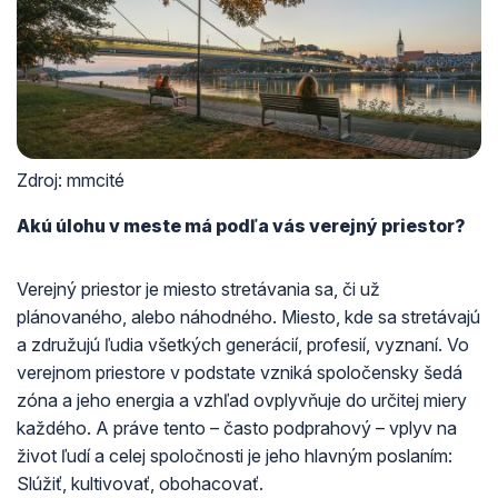
Zdroj: mmcité
Akú úlohu v meste má podľa vás verejný priestor?
Verejný priestor je miesto stretávania sa, či už
plánovaného, alebo náhodného. Miesto, kde sa stretávajú
a združujú ľudia všetkých generácií, profesií, vyznaní. Vo
verejnom priestore v podstate vzniká spoločensky šedá
zóna a jeho energia a vzhľad ovplyvňuje do určitej miery
každého. A práve tento – často podprahový – vplyv na
život ľudí a celej spoločnosti je jeho hlavným poslaním:
Slúžiť, kultivovať, obohacovať.