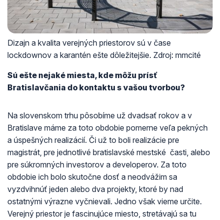
Dizajn a kvalita verejných priestorov sú v čase
lockdownov a karantén ešte dôležitejšie. Zdroj: mmcité
Sú ešte nejaké miesta, kde môžu prísť
Bratislavčania do kontaktu s vašou tvorbou?
Na slovenskom trhu pôsobíme už dvadsať rokov a v
Bratislave máme za toto obdobie pomerne veľa pekných
a úspešných realizácií. Či už to boli realizácie pre
magistrát, pre jednotlivé bratislavské mestské časti, alebo
pre súkromných investorov a developerov. Za toto
obdobie ich bolo skutočne dosť a neodvážim sa
vyzdvihnúť jeden alebo dva projekty, ktoré by nad
ostatnými výrazne vyčnievali. Jedno však vieme určite.
Verejný priestor je fascinujúce miesto, stretávajú sa tu