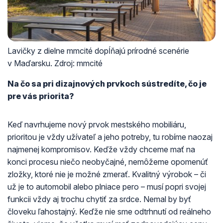
Lavičky z dielne mmcité dopĺňajú prírodné scenérie
v Maďarsku. Zdroj: mmcité
Na čo sa pri dizajnových prvkoch sústredíte, čo je
pre vás priorita?
Keď navrhujeme nový prvok mestského mobiliáru,
prioritou je vždy užívateľ a jeho potreby, tu robíme naozaj
najmenej kompromisov. Keďže vždy chceme mať na
konci procesu niečo neobyčajné, nemôžeme opomenúť
zložky, ktoré nie je možné zmerať. Kvalitný výrobok – či
už je to automobil alebo plniace pero – musí popri svojej
funkcii vždy aj trochu chytiť za srdce. Nemal by byť
človeku ľahostajný. Keďže nie sme odtrhnutí od reálneho