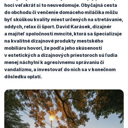
hoci veľakrát si to neuvedomuje. Obyčajná cesta
do obchodu či venčenie domáceho miláčika môžu
byť skúškou kvality miest určených na stretávanie,
oddych, relax či šport. David Karásek, dizajnér
a majiteľ spoločnosti mmcité, ktorá sa špecializuje
na kvalitné dizajnové produkty mestského
mobiliáru hovorí, že podľa jeho skúseností
v estetických a dizajnových priestoroch sú ľudia
menej náchylní k agresívnemu správaniu či
vandalizmu, a investovať do nich sa v konečnom
dôsledku oplatí.