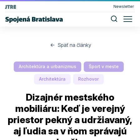
Newsletter
Späť na články
Architektúra a urbanizmus
Šport v meste
Architektúra
Rozhovor
Dizajnér mestského
mobiliáru: Keď je verejný
priestor pekný a udržiavaný,
aj ľudia sa v ňom správajú