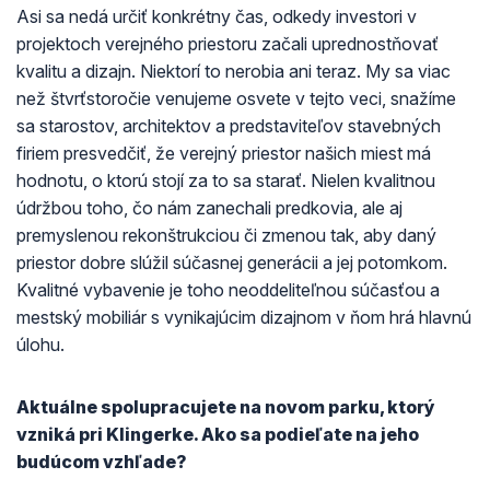
Asi sa nedá určiť konkrétny čas, odkedy investori v
projektoch verejného priestoru začali uprednostňovať
kvalitu a dizajn. Niektorí to nerobia ani teraz. My sa viac
než štvrťstoročie venujeme osvete v tejto veci, snažíme
sa starostov, architektov a predstaviteľov stavebných
firiem presvedčiť, že verejný priestor našich miest má
hodnotu, o ktorú stojí za to sa starať. Nielen kvalitnou
údržbou toho, čo nám zanechali predkovia, ale aj
premyslenou rekonštrukciou či zmenou tak, aby daný
priestor dobre slúžil súčasnej generácii a jej potomkom.
Kvalitné vybavenie je toho neoddeliteľnou súčasťou a
mestský mobiliár s vynikajúcim dizajnom v ňom hrá hlavnú
úlohu.
Aktuálne spolupracujete na novom parku, ktorý
vzniká pri Klingerke. Ako sa podieľate na jeho
budúcom vzhľade?