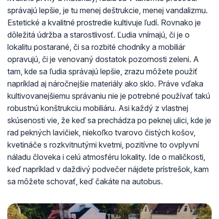
správajú lepšie, je tu menej deštrukcie, menej vandalizmu.
Estetické a kvalitné prostredie kultivuje ľudí. Rovnako je
dôležitá údržba a starostlivosť. Ľudia vnímajú, či je o
lokalitu postarané, či sa rozbité chodníky a mobiliár
opravujú, či je venovaný dostatok pozornosti zeleni. A
tam, kde sa ľudia správajú lepšie, zrazu môžete použiť
napríklad aj náročnejšie materiály ako sklo. Práve vďaka
kultivovanejšiemu správaniu nie je potrebné používať takú
robustnú konštrukciu mobiliáru. Asi každý z vlastnej
skúsenosti vie, že keď sa prechádza po peknej ulici, kde je
rad pekných lavičiek, niekoľko tvarovo čistých košov,
kvetináče s rozkvitnutými kvetmi, pozitívne to ovplyvní
náladu človeka i celú atmosféru lokality. Ide o maličkosti,
keď napríklad v daždivý podvečer nájdete prístrešok, kam
sa môžete schovať, keď čakáte na autobus.