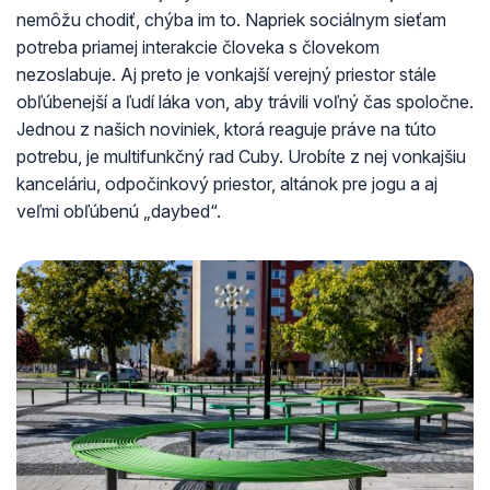
nemôžu chodiť, chýba im to. Napriek sociálnym sieťam
potreba priamej interakcie človeka s človekom
nezoslabuje. Aj preto je vonkajší verejný priestor stále
obľúbenejší a ľudí láka von, aby trávili voľný čas spoločne.
Jednou z našich noviniek, ktorá reaguje práve na túto
potrebu, je multifunkčný rad Cuby. Urobíte z nej vonkajšiu
kanceláriu, odpočinkový priestor, altánok pre jogu a aj
veľmi obľúbenú „daybed“.