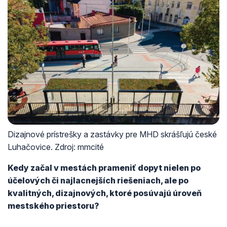
Dizajnové prístrešky a zastávky pre MHD skrášľujú české
Luhačovice. Zdroj: mmcité
Kedy začal v mestách prameniť dopyt nielen po
účelových či najlacnejších riešeniach, ale po
kvalitných, dizajnových, ktoré posúvajú úroveň
mestského priestoru?