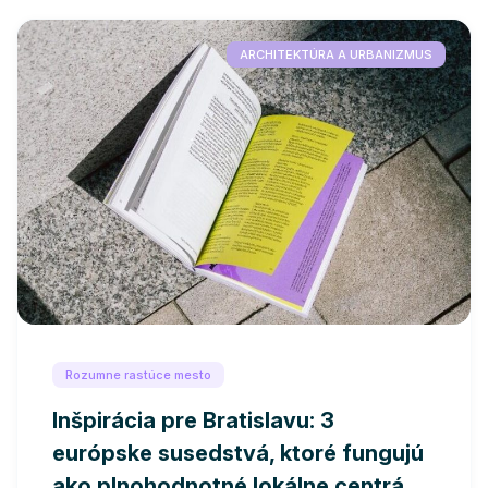
ARCHITEKTÚRA A URBANIZMUS
Rozumne rastúce mesto
Inšpirácia pre Bratislavu: 3
európske susedstvá, ktoré fungujú
ako plnohodnotné lokálne centrá