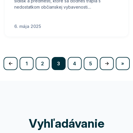
sídlisk a predmestí, ktoré sa dodnes trápia s
nedostatkom občianskej vybavenosti....
6. mája 2025
(current)
1
2
3
4
5
»
Vyhľadávanie