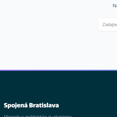
Ná
Magazín o architektúre aj urbanizme,