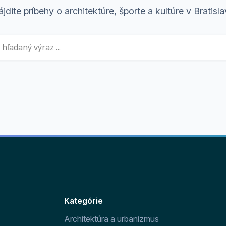
jdite príbehy o architektúre, športe a kultúre v Bratisl
Kategórie
Architektúra a urbanizmus