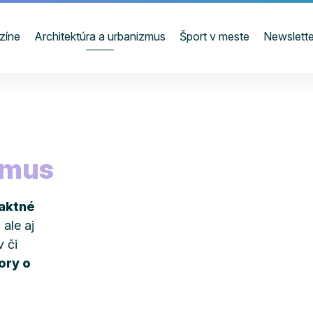
zíne
Architektúra a urbanizmus
Šport v meste
Newslette
zmus
paktné
ale aj
 či
ory o