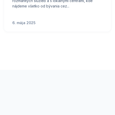
rozmanitých služieb a s lokálnymi centrami, kde
nájdeme všetko od bývania cez...
6. mája 2025