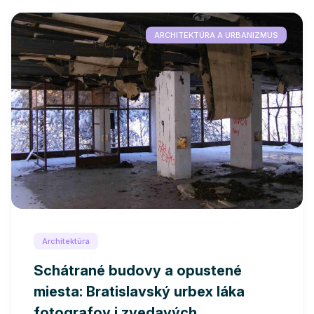
ARCHITEKTÚRA A URBANIZMUS
Architektúra
Schátrané budovy a opustené
miesta: Bratislavský urbex láka
fotografov i zvedavých