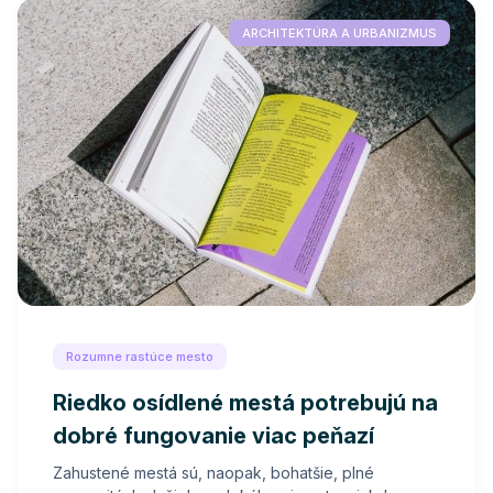
ARCHITEKTÚRA A URBANIZMUS
Rozumne rastúce mesto
Riedko osídlené mestá potrebujú na
dobré fungovanie viac peňazí
Zahustené mestá sú, naopak, bohatšie, plné