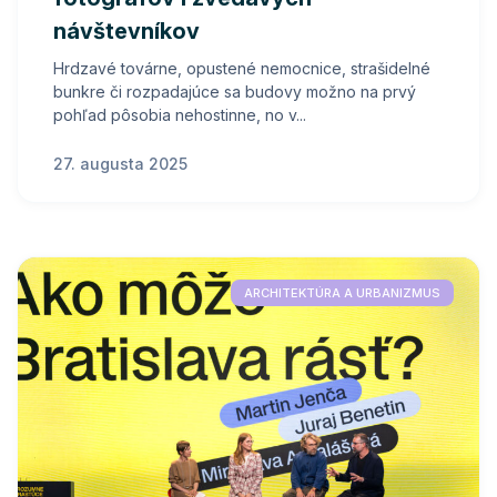
návštevníkov
Hrdzavé továrne, opustené nemocnice, strašidelné
bunkre či rozpadajúce sa budovy možno na prvý
pohľad pôsobia nehostinne, no v...
27. augusta 2025
ARCHITEKTÚRA A URBANIZMUS