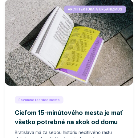
ARCHITEKTÚRA A URBANIZMUS
Rozumne rastúce mesto
Cieľom 15-minútového mesta je mať
všetko potrebné na skok od domu
Bratislava má za sebou históriu necitlivého rastu