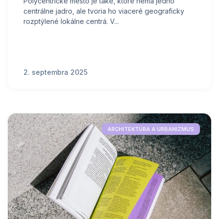
Polycentrické mesto je také, ktoré nemá jedno
centrálne jadro, ale tvoria ho viaceré geograficky
rozptýlené lokálne centrá. V...
2. septembra 2025
ARCHITEKTÚRA A URBANIZMUS