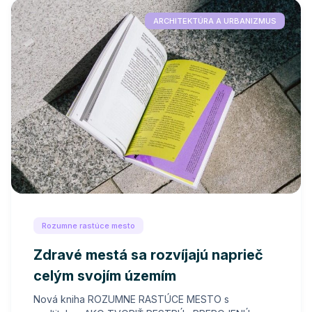
ARCHITEKTÚRA A URBANIZMUS
Rozumne rastúce mesto
Zdravé mestá sa rozvíjajú naprieč
celým svojím územím
Nová kniha ROZUMNE RASTÚCE MESTO s