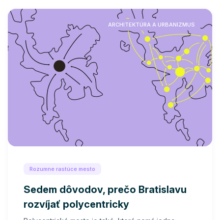
ARCHITEKTÚRA A URBANIZMUS
Rozumne rastúce mesto
Sedem dôvodov, prečo Bratislavu
rozvíjať polycentricky