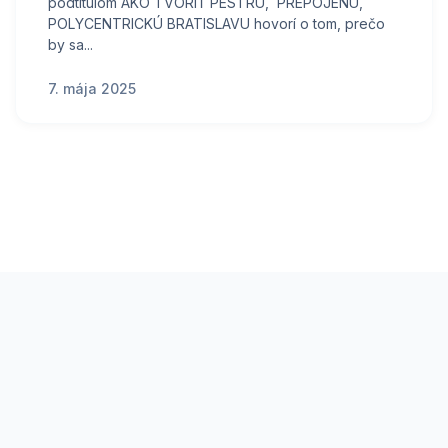
podtitulom AKO TVORIŤ PESTRÚ, PREPOJENÚ,
POLYCENTRICKÚ BRATISLAVU hovorí o tom, prečo
by sa...
7. mája 2025