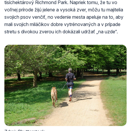
tisíchektárový Richmond Park. Napriek tomu, že tu vo
voľnej prírode žijú jelene a vysoká zver, môžu tu majitelia
svojich psov venčiť, no vedenie mesta apeluje na to, aby
mali svojich miláčikov dobre vytrénovaných a v prípade
stretu s divokou zverou ich dokázali udržať „na uzde“.