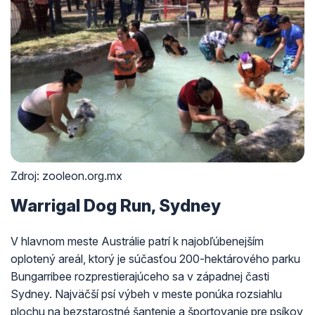
Zdroj: zooleon.org.mx
Warrigal Dog Run, Sydney
V hlavnom meste Austrálie patrí k najobľúbenejším
oplotený areál, ktorý je súčasťou 200-hektárového parku
Bungarribee rozprestierajúceho sa v západnej časti
Sydney. Najväčší psí výbeh v meste ponúka rozsiahlu
plochu na bezstarostné šantenie a športovanie pre psíkov