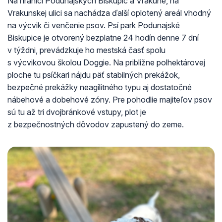
Na hranici Podunajských Biskupíc a Vrakune, na
Vrakunskej ulici sa nachádza ďalší oplotený areál vhodný
na výcvik či venčenie psov. Psí park Podunajské
Biskupice je otvorený bezplatne 24 hodín denne 7 dní
v týždni, prevádzkuje ho mestská časť spolu
s výcvikovou školou Doggie. Na približne polhektárovej
ploche tu psíčkari nájdu päť stabilných prekážok,
bezpečné prekážky neagilitného typu aj dostatočné
nábehové a dobehové zóny. Pre pohodlie majiteľov psov
sú tu až tri dvojbránkové vstupy, plot je
z bezpečnostných dôvodov zapustený do zeme.