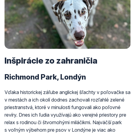
Inšpirácie zo zahraničia
Richmond Park, Londýn
Vďaka historickej záľube anglickej šľachty v poľovačke sa
v mestách a ich okolí dodnes zachovali rozľahlé zelené
priestranstvá, ktoré v minulosti fungovali ako poľovné
revíry. Dnes ich ľudia využívajú ako verejné priestory pre
relax s rodinou či štvornohými miláčikmi. Najväčší park
s voľným výbehom pre psov v Londýne je viac ako