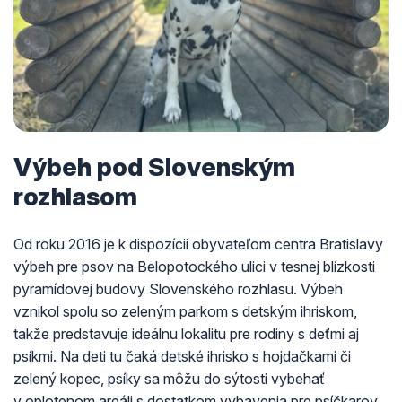
Výbeh pod Slovenským
rozhlasom
Od roku 2016 je k dispozícii obyvateľom centra Bratislavy
výbeh pre psov na Belopotockého ulici v tesnej blízkosti
pyramídovej budovy Slovenského rozhlasu. Výbeh
vznikol spolu so zeleným parkom s detským ihriskom,
takže predstavuje ideálnu lokalitu pre rodiny s deťmi aj
psíkmi. Na deti tu čaká detské ihrisko s hojdačkami či
zelený kopec, psíky sa môžu do sýtosti vybehať
v oplotenom areáli s dostatkom vybavenia pre psíčkarov.