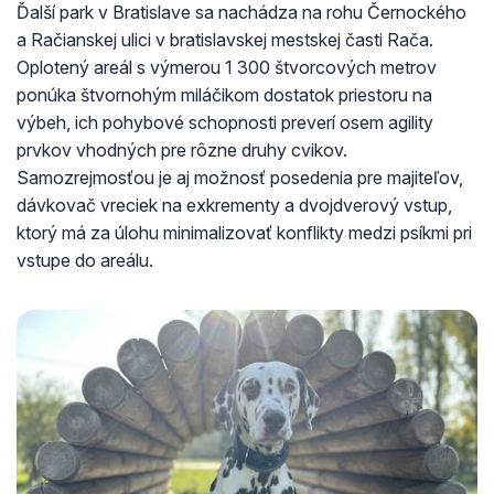
Ďalší park v Bratislave sa nachádza na rohu Černockého
a Račianskej ulici v bratislavskej mestskej časti Rača.
Oplotený areál s výmerou 1 300 štvorcových metrov
ponúka štvornohým miláčikom dostatok priestoru na
výbeh, ich pohybové schopnosti preverí osem agility
prvkov vhodných pre rôzne druhy cvikov.
Samozrejmosťou je aj možnosť posedenia pre majiteľov,
dávkovač vreciek na exkrementy a dvojdverový vstup,
ktorý má za úlohu minimalizovať konflikty medzi psíkmi pri
vstupe do areálu.