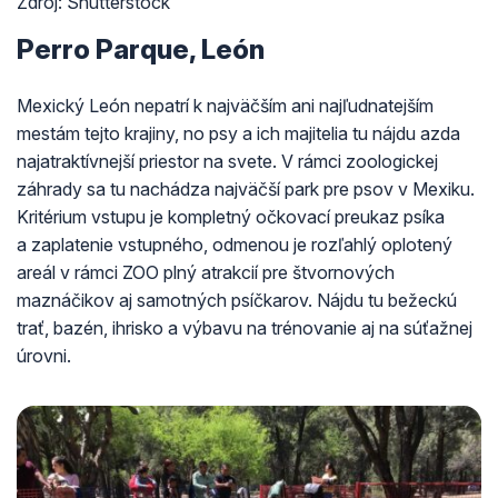
Zdroj: Shutterstock
Perro Parque, León
Mexický León nepatrí k najväčším ani najľudnatejším
mestám tejto krajiny, no psy a ich majitelia tu nájdu azda
najatraktívnejší priestor na svete. V rámci zoologickej
záhrady sa tu nachádza najväčší park pre psov v Mexiku.
Kritérium vstupu je kompletný očkovací preukaz psíka
a zaplatenie vstupného, odmenou je rozľahlý oplotený
areál v rámci ZOO plný atrakcií pre štvornových
maznáčikov aj samotných psíčkarov. Nájdu tu bežeckú
trať, bazén, ihrisko a výbavu na trénovanie aj na súťažnej
úrovni.