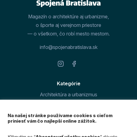
Magazín o architektúre aj urbanizme,
o športe aj verejnom priestore
— o všetkom, čo robí mesto mestom.
info@spojenabratislava.sk
Kategórie
Architektúra a urbanizmus
Šport v meste
Na našej stránke používame cookies s cieľom
O magazíne
priniesť vám čo najlepší online zážitok.
Prihláste sa k odberu