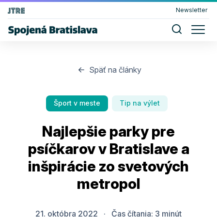
Newsletter
Späť na články
Šport v meste
Tip na výlet
Najlepšie parky pre
psíčkarov v Bratislave a
inšpirácie zo svetových
metropol
21. októbra 2022
·
Čas čítania:
3
minút