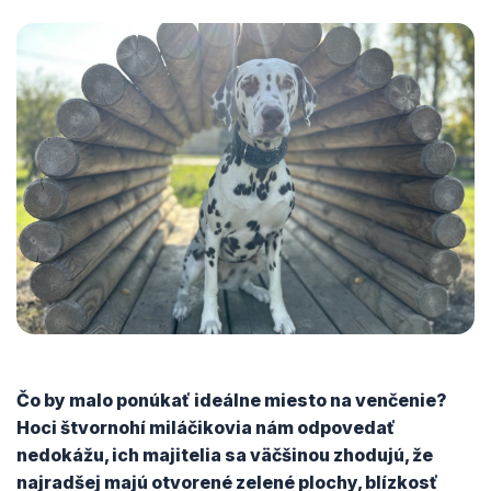
Čo by malo ponúkať ideálne miesto na venčenie?
Hoci štvornohí miláčikovia nám odpovedať
nedokážu, ich majitelia sa väčšinou zhodujú, že
najradšej majú otvorené zelené plochy, blízkosť