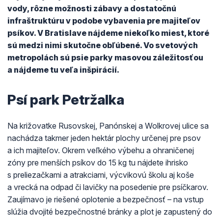
vody, rôzne možnosti zábavy a dostatočnú
infraštruktúru v podobe vybavenia pre majiteľov
psíkov. V Bratislave nájdeme niekoľko miest, ktoré
sú medzi nimi skutočne obľúbené. Vo svetových
metropolách sú psie parky masovou záležitosťou
a nájdeme tu veľa inšpirácií.
Psí park Petržalka
Na križovatke Rusovskej, Panónskej a Wolkrovej ulice sa
nachádza takmer jeden hektár plochy určenej pre psov
a ich majiteľov. Okrem veľkého výbehu a ohraničenej
zóny pre menších psíkov do 15 kg tu nájdete ihrisko
s preliezačkami a atrakciami, výcvikovú školu aj koše
a vrecká na odpad či lavičky na posedenie pre psíčkarov.
Zaujímavo je riešené oplotenie a bezpečnosť – na vstup
slúžia dvojité bezpečnostné bránky a plot je zapustený do