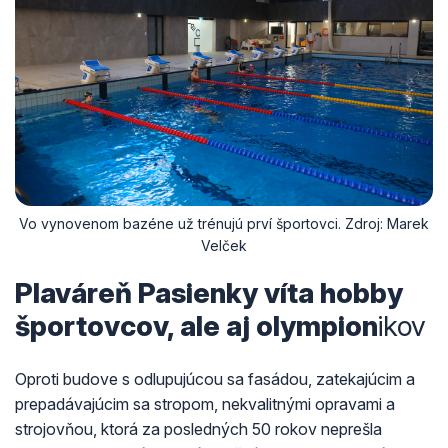
Vo vynovenom bazéne už trénujú prví športovci. Zdroj: Marek
Velček
Plaváreň Pasienky víta hobby
športovcov, ale aj olympion
ikov
Oproti budove s odlupujúcou sa fasádou, zatekajúcim a
prepadávajúcim sa stropom, nekvalitnými opravami a
strojovňou, ktorá za posledných 50 rokov neprešla