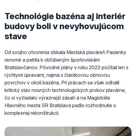
Technológie bazéna aj interiér
budovy boli v nevyhovujúcom
stave
Od svojho otvorenia získala Mestská plaváreň Pasienky
renomé a patrila k obľúbeným športoviskám
Bratislavčanov. Pôvodné plány v roku 2023 počítali len s
rýchlymi úpravami, najmä s čiastkovou obnovou
povrchov v okolí bazéna. Pri prácach sa však odhalil
kritický stav nosných technologických prvkov plavárne,
čo si vyžiadalo výraznejší zásah a na Magistráte
Hlavného mesta SR Bratislava padlo rozhodnutie o
komplexnej rekonštrukcii.