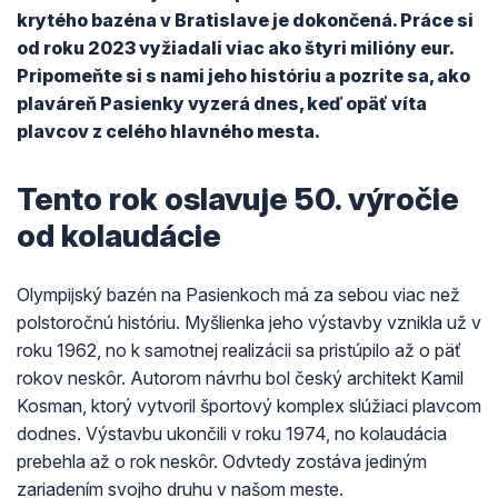
krytého bazéna v Bratislave je dokončená. Práce si
od roku 2023 vyžiadali viac ako štyri milióny eur.
Pripomeňte si s nami jeho históriu a pozrite sa, ako
plaváreň Pasienky vyzerá dnes, keď opäť víta
plavcov z celého hlavného mesta.
Tento rok oslavuje 50. výročie
od kolaudácie
Olympijský bazén na Pasienkoch má za sebou viac než
polstoročnú históriu. Myšlienka jeho výstavby vznikla už v
roku 1962, no k samotnej realizácii sa pristúpilo až o päť
rokov neskôr. Autorom návrhu bol český architekt Kamil
Kosman, ktorý vytvoril športový komplex slúžiaci plavcom
dodnes. Výstavbu ukončili v roku 1974, no kolaudácia
prebehla až o rok neskôr. Odvtedy zostáva jediným
zariadením svojho druhu v našom meste.