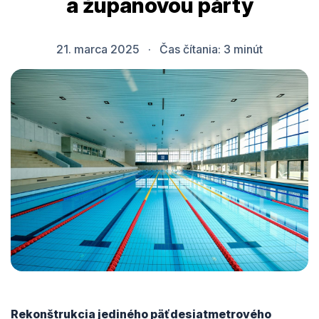
a županovou párty
21. marca 2025
·
Čas čítania:
3
minút
Rekonštrukcia jediného päťdesiatmetrového