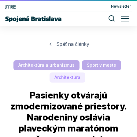
Newsletter
Späť na články
Architektúra a urbanizmus
Šport v meste
Architektúra
Pasienky otvárajú
zmodernizované priestory.
Narodeniny oslávia
plaveckým maratónom