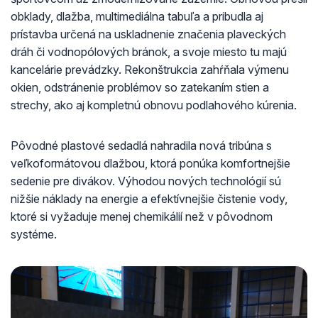
obklady, dlažba, multimediálna tabuľa a pribudla aj
prístavba určená na uskladnenie značenia plaveckých
dráh či vodnopólových bránok, a svoje miesto tu majú
kancelárie prevádzky. Rekonštrukcia zahŕňala výmenu
okien, odstránenie problémov so zatekaním stien a
strechy, ako aj kompletnú obnovu podlahového kúrenia.
Pôvodné plastové sedadlá nahradila nová tribúna s
veľkoformátovou dlažbou, ktorá ponúka komfortnejšie
sedenie pre divákov. Výhodou nových technológií sú
nižšie náklady na energie a efektívnejšie čistenie vody,
ktoré si vyžaduje menej chemikálií než v pôvodnom
systéme.