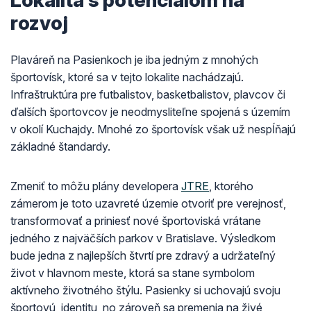
Lokalita s potenciálom na
rozvoj
Plaváreň na Pasienkoch je iba jedným z mnohých
športovísk, ktoré sa v tejto lokalite nachádzajú.
Infraštruktúra pre futbalistov, basketbalistov, plavcov či
ďalších športovcov je neodmysliteľne spojená s územím
v okolí Kuchajdy. Mnohé zo športovísk však už nespĺňajú
základné štandardy.
Zmeniť to môžu plány developera
JTRE
, ktorého
zámerom je toto uzavreté územie otvoriť pre verejnosť,
transformovať a priniesť nové športoviská vrátane
jedného z najväčších parkov v Bratislave. Výsledkom
bude jedna z najlepších štvrtí pre zdravý a udržateľný
život v hlavnom meste, ktorá sa stane symbolom
aktívneho životného štýlu. Pasienky si uchovajú svoju
športovú identitu, no zároveň sa premenia na živé