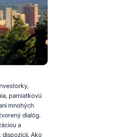
nvestorky,
nia, pamiatkovú
vaní mnohých
tvorený dialóg.
záciou a
dispozícii. Ako