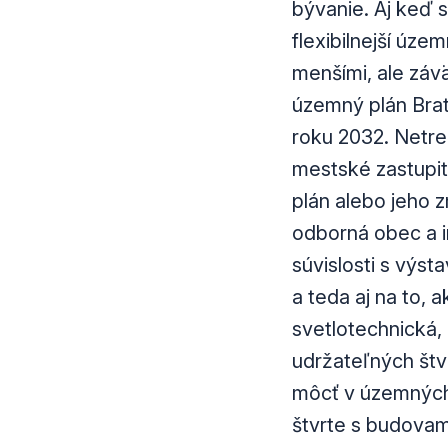
bývanie. Aj keď 
flexibilnejší úze
menšími, ale záv
územný plán Brati
roku 2032. Netre
mestské zastupit
plán alebo jeho 
odborná obec a i
súvislosti s výs
a teda aj na to,
svetlotechnická,
udržateľných štvr
môcť v územných
štvrte s budovam