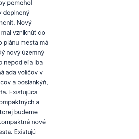
 by pomohol
by doplnený
meniť. Nový
 mal vzniknúť do
ho plánu mesta má
ždý nový územný
o nepodieľa iba
álada voličov v
ncov a poslankýň,
a. Existujúca
 kompaktných a
 ktorej budeme
ť kompaktné nové
sta. Existujú