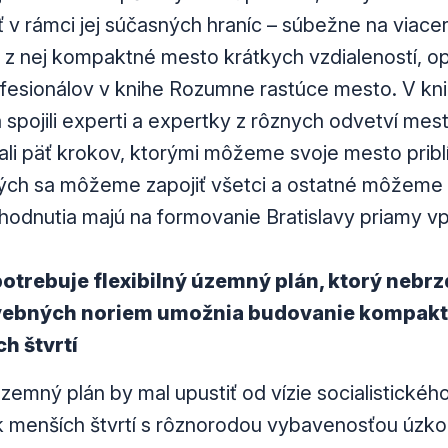
ať v rámci jej súčasných hraníc – súbežne na viac
ť z nej kompaktné mesto krátkych vzdialeností, op
ofesionálov v knihe Rozumne rastúce mesto. V k
spojili experti a expertky z rôznych odvetví mest
ali päť krokov, ktorými môžeme svoje mesto prib
rých sa môžeme zapojiť všetci a ostatné môžeme
zhodnutia majú na formovanie Bratislavy priamy vp
potrebuje flexibilný územný plán, ktorý nebrz
ebných noriem umožnia budovanie kompakt
h štvrtí
zemný plán by mal upustiť od vízie socialistickéh
 menších štvrtí s rôznorodou vybavenosťou úzko