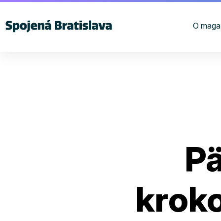
O maga
P
krok