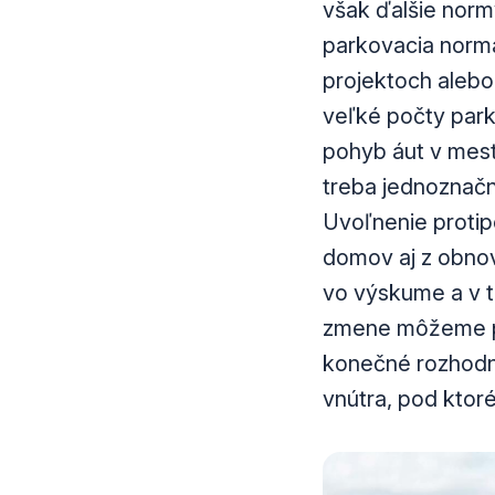
však ďalšie norm
parkovacia norma
projektoch alebo
veľké počty park
pohyb áut v mest
treba jednoznačne
Uvoľnenie protip
domov aj z obnov
vo výskume a v t
zmene môžeme pod
konečné rozhodnu
vnútra, pod ktor