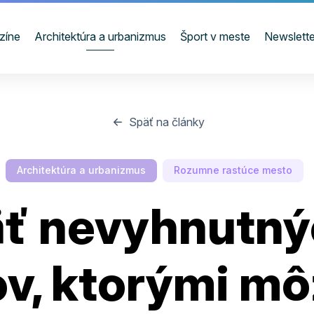
zíne
Architektúra a urbanizmus
Šport v meste
Newslette
Späť na články
Architektúra a urbanizmus
Rozumne rastúce mesto
äť nevyhnutný
ov, ktorými m