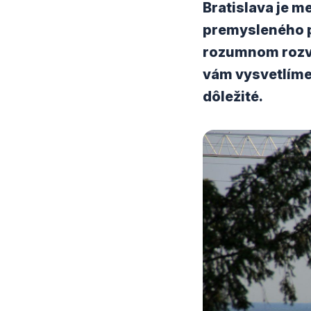
Bratislava je m
premysleného p
rozumnom rozvo
vám vysvetlíme,
dôležité.