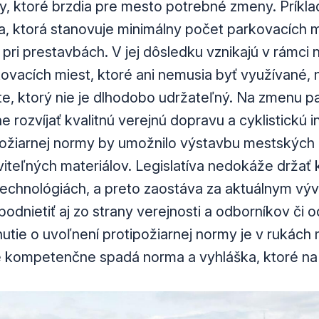
y, ktoré brzdia pre mesto potrebné zmeny. Príkl
, ktorá stanovuje minimálny počet parkovacích 
 pri prestavbách. V jej dôsledku vznikajú v rámci
ovacích miest, ktoré ani nemusia byť využívané,
e, ktorý nie je dlhodobo udržateľný. Na zmenu 
 rozvíjať kvalitnú verejnú dopravu a cyklistickú in
ožiarnej normy by umožnilo výstavbu mestských š
iteľných materiálov. Legislatíva nedokáže držať
echnológiách, a preto zaostáva za aktuálnym výv
nietiť aj zo strany verejnosti a odborníkov či o
tie o uvoľnení protipožiarnej normy je v rukách 
é kompetenčne spadá norma a vyhláška, ktoré na