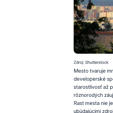
Zdroj: Shutterstock
Mesto tvaruje mn
developerské spo
starostlivosť až
rôznorodých záuj
Rast mesta nie je
ubúdajúcimi zdroj