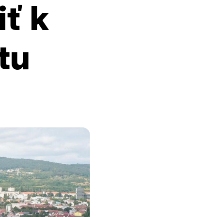
iť k
tu