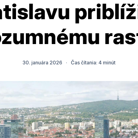
tislavu priblíž
ozumnému ras
30. januára 2026
·
Čas čítania:
4
minút