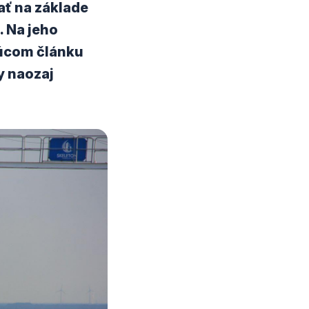
ať na základe
. Na jeho
júcom článku
y naozaj