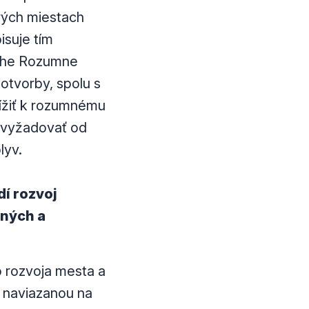
erých miestach
isuje tím
nihe Rozumne
otvorby, spolu s
lížiť k rozumnému
 vyžadovať od
lyv.
dí rozvoj
ných a
o rozvoja mesta a
 naviazanou na