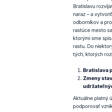
Bratislavu rozvíj
naraz – a vytvori
odborníkov a pr
rastúce mesto sa 
ktorými sme spís
rastu. Do niekto
tých, ktorých ro
Bratislava 
Zmeny stav
udržateľnýc
Aktuálne platný ú
podporovať vznik