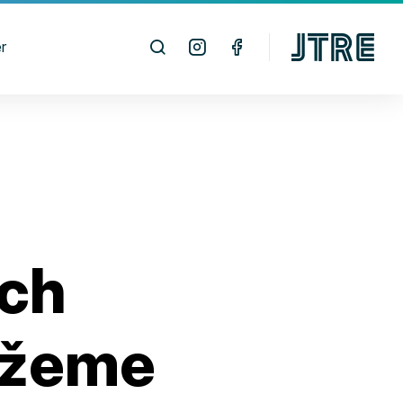
r
ch
ôžeme