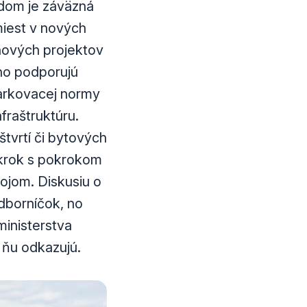
adom je záväzná
miest v nových
 nových projektov
 no podporujú
parkovacej normy
fraštruktúru.
tvrtí či bytových
 krok s pokrokom
ojom. Diskusiu o
dborníčok, no
ministerstva
 ňu odkazujú.