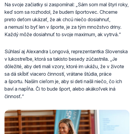
Na svoje začiatky si zaspomínal: „Sám som mal štyri roky,
keď som sa rozhodol, že budem športovec. Chceme
preto deťom ukázať, že ak chcú niečo dosiahnuť,
a nemusí to byť len v športe, je za tým množstvo driny.
Každý môže dosiahnuť to svoje maximum, ak vytrvá.“
Súhlasí aj Alexandra Longová, reprezentantka Slovenska
v lukostreľbe, ktorá sa takisto besedy zúčastnila. „Je
dôležité, aby deti mali vzory, ktoré im ukážu, že v živote
sa dá skĺbiť viacero činností, vrátane štúdia, práce
a športu. Naším cieľom je, aby si deti našli niečo, čo ich
baví a napĺňa. Či to bude šport, alebo akákoľvek iná
činnosť.“