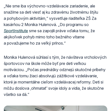
„Nie sme iba výchovno-vzdelávacie zariadenie, ale
snažíme sa deti viesť aj ku zdravému životnému štýlu
a pohybovým aktivitám,“ vysvetľuje riaditeľka ZŠ Za
kasárňou 2 Monika Hulenová. „Do programu so
SportInstitute
sme sa zapojili práve vďaka tomu, že
akýkoľvek pohyb mimo toho bežného vítame
a považujeme ho za veľký prínos.“
Monika Hulenová súhlasí s tým, že návšteva vrcholových
športovcov na škole môže byť pre deti veľkou
motiváciou. „Počas prednášky odznejú skutočné príbehy
a vďaka tomu žiaci absolvujú zážitkové vzdelávanie,
ktoré je momentálne cieľom vzdelávacej reformy. Deti si
môžu doslova ‚ohmatať‘ svoje idoly a vidia, že skutočne
všetko sa dá.“