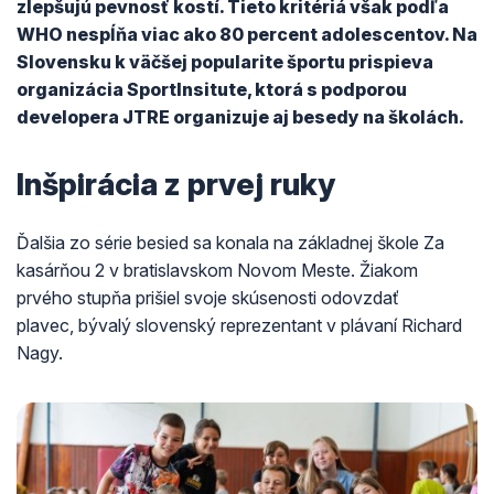
zlepšujú pevnosť kostí. Tieto kritériá však podľa
WHO nespĺňa viac ako 80 percent adolescentov. Na
Slovensku k väčšej popularite športu prispieva
organizácia SportInsitute, ktorá s podporou
developera JTRE organizuje aj besedy na školách.
Inšpirácia z prvej ruky
Ďalšia zo série besied sa konala na základnej škole Za
kasárňou 2 v bratislavskom Novom Meste. Žiakom
prvého stupňa prišiel svoje skúsenosti odovzdať
plavec, bývalý slovenský reprezentant v plávaní Richard
Nagy.