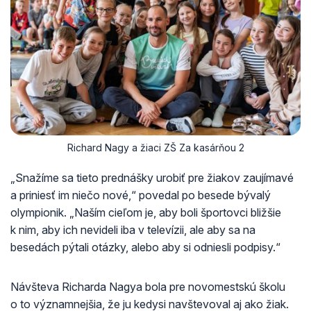
Richard Nagy a žiaci ZŠ Za kasárňou 2
„Snažíme sa tieto prednášky urobiť pre žiakov zaujímavé
a priniesť im niečo nové,“ povedal po besede bývalý
olympionik. „Naším cieľom je, aby boli športovci bližšie
k nim, aby ich nevideli iba v televízii, ale aby sa na
besedách pýtali otázky, alebo aby si odniesli podpisy.“
Návšteva Richarda Nagya bola pre novomestskú školu
o to významnejšia, že ju kedysi navštevoval aj ako žiak.