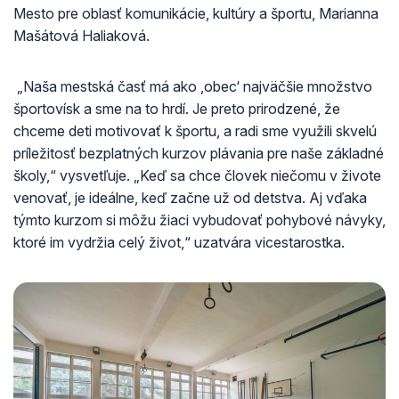
Mesto pre oblasť komunikácie, kultúry a športu, Marianna
Mašátová Haliaková.
„Naša mestská časť má ako ‚obec‘ najväčšie množstvo
športovísk a sme na to hrdí. Je preto prirodzené, že
chceme deti motivovať k športu, a radi sme využili skvelú
príležitosť bezplatných kurzov plávania pre naše základné
školy,“ vysvetľuje. „Keď sa chce človek niečomu v živote
venovať, je ideálne, keď začne už od detstva. Aj vďaka
týmto kurzom si môžu žiaci vybudovať pohybové návyky,
ktoré im vydržia celý život,“ uzatvára vicestarostka.