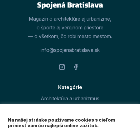
Magazín o architektúre aj urbanizme,
o športe aj verejnom priestore
— o všetkom, čo robí mesto mestom.
info@spojenabratislava.sk
Kategórie
Architektúra a urbanizmus
Šport v meste
Na našej stránke používame cookies s cieľom
O magazíne
priniesť vám čo najlepší online zážitok.