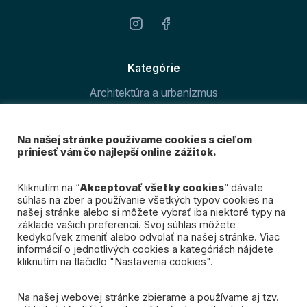
Kategórie
Architektúra a urbanizmus
Šport v meste
Na našej stránke používame cookies s cieľom
O magazíne
priniesť vám čo najlepší online zážitok.
Prihláste sa k odberu
Kliknutím na “
Akceptovať všetky cookies
” dávate
súhlas na zber a používanie všetkých typov cookies na
nášho newslettra
našej stránke alebo si môžete vybrať iba niektoré typy na
základe vašich preferencií. Svoj súhlas môžete
kedykoľvek zmeniť alebo odvolať na našej stránke. Viac
Mám záujem
informácií o jednotlivých cookies a kategóriách nájdete
kliknutím na tlačidlo "Nastavenia cookies".
Na našej webovej stránke zbierame a používame aj tzv.