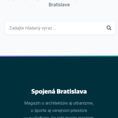
Bratislave
Magazín o architektúre aj urbanizme,
o športe aj verejnom priestore
— o všetkom, čo robí mesto mestom.