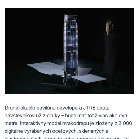
Druhé lákadlo pavilónu developera JTRE upúta
návštevníkov už z diaľky – bude mať totiž viac ako dva
metre. Interaktívny model mrakodrapu je zložený z 3 000
digitálne vyrábaných oceľových, sklenených a
plastových častí, ktoré do seba zapadajú tak presne, že