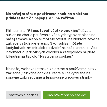
Šport v meste
Na našej stránke používame cookies s cieľom
O magazíne
priniesť vám čo najlepší online zážitok.
Prihláste sa k odberu
Kliknutím na “
Akceptovať všetky cookies
” dávate
súhlas na zber a používanie všetkých typov cookies na
nášho newslettra
našej stránke alebo si môžete vybrať iba niektoré typy na
základe vašich preferencií. Svoj súhlas môžete
kedykoľvek zmeniť alebo odvolať na našej stránke. Viac
Mám záujem
informácií o jednotlivých cookies a kategóriách nájdete
kliknutím na tlačidlo "Nastavenia cookies".
Na našej webovej stránke zbierame a používame aj tzv.
základné / funkčné cookies, ktoré sú nevyhnutné na
správne zobrazovanie a fungovanie webovej stránky.
© 2026 Spojená Bratislava. Všetky práva vyhradené.
Ochrana osobných údajov
Nastavenia cookies
Akceptovať všetky cookies