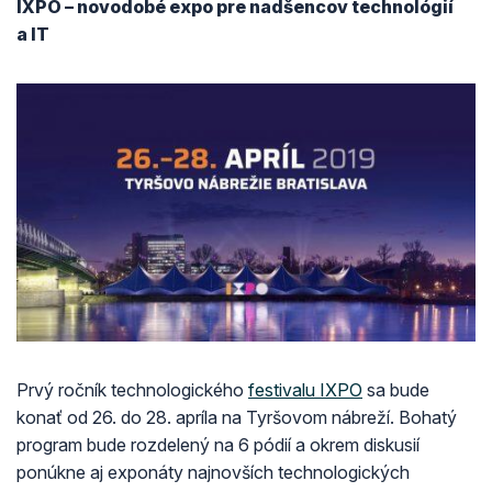
IXPO – novodobé expo pre nadšencov technológií
a IT
Prvý ročník technologického
festivalu IXPO
sa bude
konať od 26. do 28. apríla na Tyršovom nábreží. Bohatý
program bude rozdelený na 6 pódií a okrem diskusií
ponúkne aj exponáty najnovších technologických