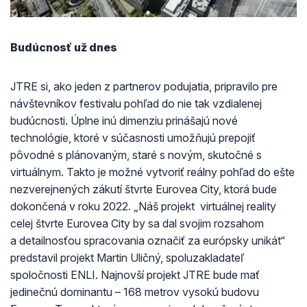
Budúcnosť už dnes
JTRE si, ako jeden z partnerov podujatia, pripravilo pre
návštevníkov festivalu pohľad do nie tak vzdialenej
budúcnosti. Úplne inú dimenziu prinášajú nové
technológie, ktoré v súčasnosti umožňujú prepojiť
pôvodné s plánovaným, staré s novým, skutočné s
virtuálnym. Takto je možné vytvoriť reálny pohľad do ešte
nezverejnených zákutí štvrte Eurovea City, ktorá bude
dokončená v roku 2022. „Náš projekt virtuálnej reality
celej štvrte Eurovea City by sa dal svojim rozsahom
a detailnosťou spracovania označiť za európsky unikát“
predstavil projekt Martin Uličný, spoluzakladateľ
spoločnosti ENLI. Najnovší projekt JTRE bude mať
jedinečnú dominantu – 168 metrov vysokú budovu