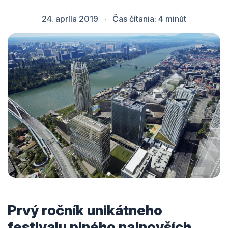
24. apríla 2019
·
Čas čítania:
4
minút
Prvý ročník unikátneho
festivalu plného najnovších