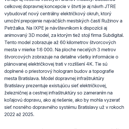
celkovej dopravnej koncepcie v štvrti je aj návrh JTRE
vybudovať nový centrálny električkový okruh, ktorý
umožní prepojenie najväčších mestských častí Ružinov a
Petržalka. Na IXPE je návštevníkom k dispozícii aj
animovaný 3D model, za ktorým tiež stojí firma Subdigital.
Tento model zobrazuje až 60 kilometrov štvorcových
mesta v mierke 1:6 000. Na ploche necelých 3 metrov
štvorcových zobrazuje na detailne všetky informácie o
plánovanej električkovej trati v rozlíšení 4K. Tie sú
doplnené o priestorový hologram budov a topografie
mesta Bratislava. Model dopravnej infraštruktúry
Bratislavy prezentuje existujúcu sieť električkovej,
železničnej a cestnej infraštruktúry so zameraním na
koľajovú dopravu, ako aj riešenie, ako by mohla vyzerať
sieť nosného dopravného systému Bratislavy už v rokoch
2022 až 2025.