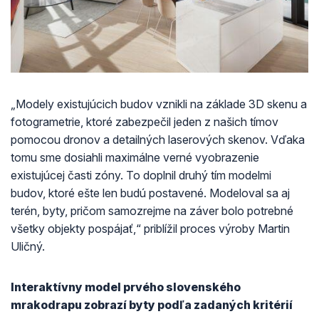
„Modely existujúcich budov vznikli na základe 3D skenu a
fotogrametrie, ktoré zabezpečil jeden z našich tímov
pomocou dronov a detailných laserových skenov. Vďaka
tomu sme dosiahli maximálne verné vyobrazenie
existujúcej časti zóny. To doplnil druhý tím modelmi
budov, ktoré ešte len budú postavené. Modeloval sa aj
terén, byty, pričom samozrejme na záver bolo potrebné
všetky objekty pospájať,“ priblížil proces výroby Martin
Uličný.
Interaktívny model prvého slovenského
mrakodrapu zobrazí byty podľa zadaných kritérií