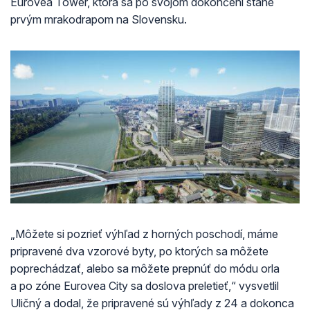
Eurovea Tower, ktorá sa po svojom dokončení stane
prvým mrakodrapom na Slovensku.
„Môžete si pozrieť výhľad z horných poschodí, máme
pripravené dva vzorové byty, po ktorých sa môžete
poprechádzať, alebo sa môžete prepnúť do módu orla
a po zóne Eurovea City sa doslova preletieť,“ vysvetlil
Uličný a dodal, že pripravené sú výhľady z 24 a dokonca