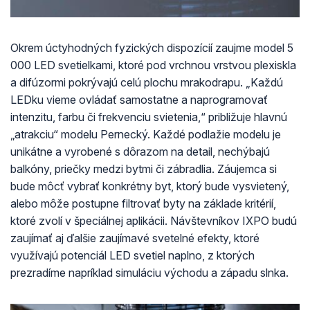
Okrem úctyhodných fyzických dispozícií zaujme model 5
000 LED svetielkami, ktoré pod vrchnou vrstvou plexiskla
a difúzormi pokrývajú celú plochu mrakodrapu. „Každú
LEDku vieme ovládať samostatne a naprogramovať
intenzitu, farbu či frekvenciu svietenia,“ približuje hlavnú
„atrakciu“ modelu Pernecký. Každé podlažie modelu je
unikátne a vyrobené s dôrazom na detail, nechýbajú
balkóny, priečky medzi bytmi či zábradlia. Záujemca si
bude môcť vybrať konkrétny byt, ktorý bude vysvietený,
alebo môže postupne filtrovať byty na základe kritérií,
ktoré zvolí v špeciálnej aplikácii. Návštevníkov IXPO budú
zaujímať aj ďalšie zaujímavé svetelné efekty, ktoré
využívajú potenciál LED svetiel naplno, z ktorých
prezradíme napríklad simuláciu východu a západu slnka.