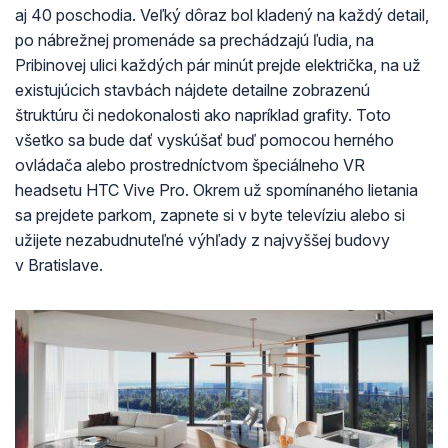
aj 40 poschodia. Veľký dôraz bol kladený na každý detail,
po nábrežnej promenáde sa prechádzajú ľudia, na
Pribinovej ulici každých pár minút prejde električka, na už
existujúcich stavbách nájdete detailne zobrazenú
štruktúru či nedokonalosti ako napríklad grafity. Toto
všetko sa bude dať vyskúšať buď pomocou herného
ovládača alebo prostredníctvom špeciálneho VR
headsetu HTC Vive Pro. Okrem už spomínaného lietania
sa prejdete parkom, zapnete si v byte televíziu alebo si
užijete nezabudnuteľné výhľady z najvyššej budovy
v Bratislave.