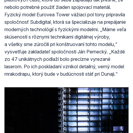
nebolo potrebné použiť žiaden spojovací materiál.
Fyzický model Eurovea Tower vážiaci pol tony pripravila
spoločnosť Subdigital, ktorá sa špecializuje na prepájanie
moderných technológií s fyzickými modelmi. „Máme veľa
skúseností s rôznymi technikami digitálnej výroby,
a všetky sme zúročili pri konštruovaní tohto modelu,“
vysvetľuje zakladateľ spoločnosti Ján Pernecký. „Každé
zo 47 unikátnych podlaží bolo precízne vyrezané
laserom. Po ich poskladaní vznikol detailný, verný model
mrakodrapu, ktorý bude v budúcnosti stáť pri Dunaji.“