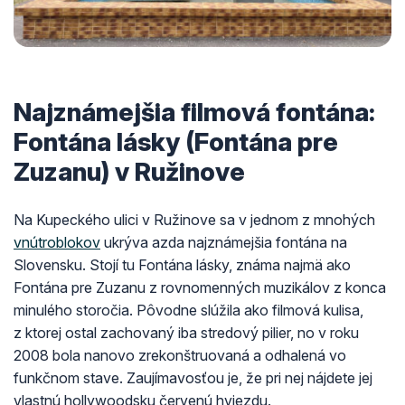
Najznámejšia filmová fontána:
Fontána lásky (Fontána pre
Zuzanu) v Ružinove
Na Kupeckého ulici v Ružinove sa v jednom z mnohých
vnútroblokov
ukrýva azda najznámejšia fontána na
Slovensku. Stojí tu Fontána lásky, známa najmä ako
Fontána pre Zuzanu z rovnomenných muzikálov z konca
minulého storočia. Pôvodne slúžila ako filmová kulisa,
z ktorej ostal zachovaný iba stredový pilier, no v roku
2008 bola nanovo zrekonštruovaná a odhalená vo
funkčnom stave. Zaujímavosťou je, že pri nej nájdete jej
vlastnú hollywoodsku červenú hviezdu.