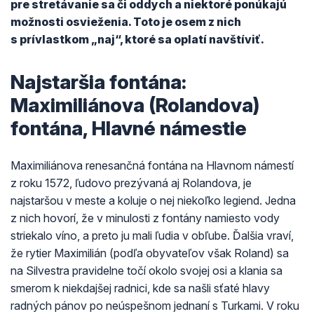
pre stretávanie sa či oddych a niektoré ponúkajú
možnosti osvieženia. Toto je osem z nich
s prívlastkom „naj“, ktoré sa oplatí navštíviť.
Najstaršia fontána:
Maximiliánova (Rolandova)
fontána, Hlavné námestie
Maximiliánova renesančná fontána na Hlavnom námestí
z roku 1572, ľudovo prezývaná aj Rolandova, je
najstaršou v meste a koluje o nej niekoľko legiend. Jedna
z nich hovorí, že v minulosti z fontány namiesto vody
striekalo víno, a preto ju mali ľudia v obľube. Ďalšia vraví,
že rytier Maximilián (podľa obyvateľov však Roland) sa
na Silvestra pravidelne točí okolo svojej osi a klania sa
smerom k niekdajšej radnici, kde sa našli sťaté hlavy
radných pánov po neúspešnom jednaní s Turkami. V roku