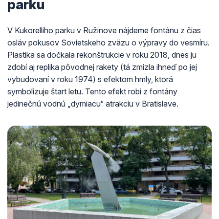
parku
V Kukorelliho parku v Ružinove nájdeme fontánu z čias
osláv pokusov Sovietskeho zväzu o výpravy do vesmíru.
Plastika sa dočkala rekonštrukcie v roku 2018, dnes ju
zdobí aj replika pôvodnej rakety (tá zmizla ihneď po jej
vybudovaní v roku 1974) s efektom hmly, ktorá
symbolizuje štart letu. Tento efekt robí z fontány
jedinečnú vodnú „dymiacu“ atrakciu v Bratislave.