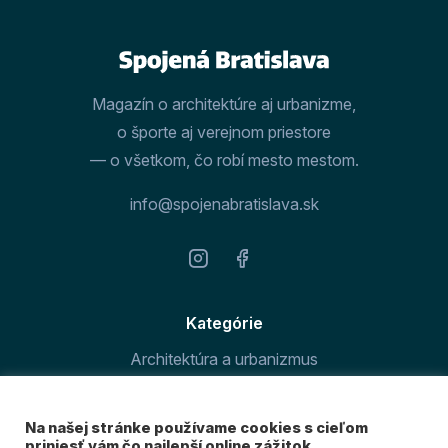
Magazín o architektúre aj urbanizme,
o športe aj verejnom priestore
— o všetkom, čo robí mesto mestom.
info@spojenabratislava.sk
Kategórie
Architektúra a urbanizmus
Šport v meste
Na našej stránke používame cookies s cieľom
O magazíne
priniesť vám čo najlepší online zážitok.