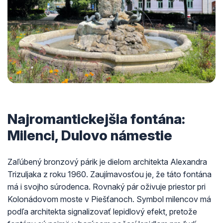
Najromantickejšia fontána:
Milenci, Dulovo námestie
Zaľúbený bronzový párik je dielom architekta Alexandra
Trizuljaka z roku 1960. Zaujímavosťou je, že táto fontána
má i svojho súrodenca. Rovnaký pár oživuje priestor pri
Kolonádovom moste v Piešťanoch. Symbol milencov má
podľa architekta signalizovať lepidlový efekt, pretože