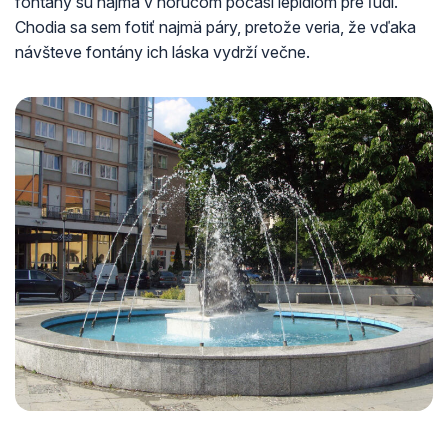
fontány sú najmä v horúcom počasí lepidlom pre ľudí.
Chodia sa sem fotiť najmä páry, pretože veria, že vďaka
návšteve fontány ich láska vydrží večne.