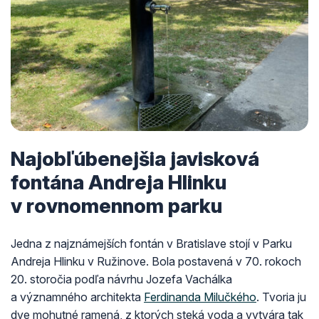
Najobľúbenejšia javisková
fontána Andreja Hlinku
v rovnomennom parku
Jedna z najznámejších fontán v Bratislave stojí v Parku
Andreja Hlinku v Ružinove. Bola postavená v 70. rokoch
20. storočia podľa návrhu Jozefa Vachálka
a významného architekta
Ferdinanda Milučkého
. Tvoria ju
dve mohutné ramená, z ktorých steká voda a vytvára tak