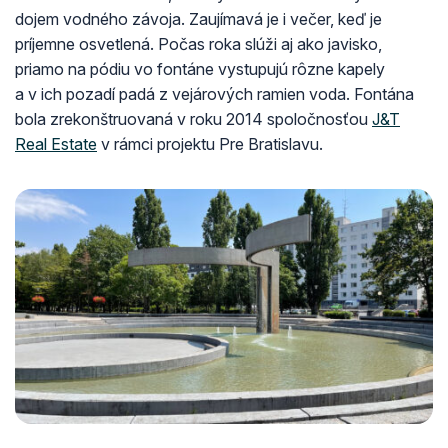
dojem vodného závoja. Zaujímavá je i večer, keď je
príjemne osvetlená. Počas roka slúži aj ako javisko,
priamo na pódiu vo fontáne vystupujú rôzne kapely
a v ich pozadí padá z vejárových ramien voda. Fontána
bola zrekonštruovaná v roku 2014 spoločnosťou
J&T
Real Estate
v rámci projektu Pre Bratislavu.