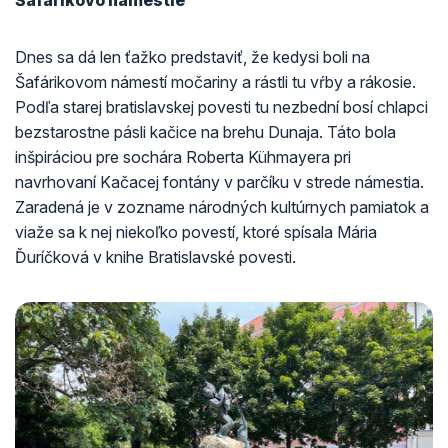
Šafárikovo námestie
Dnes sa dá len ťažko predstaviť, že kedysi boli na
Šafárikovom námestí močariny a rástli tu vŕby a rákosie.
Podľa starej bratislavskej povesti tu nezbední bosí chlapci
bezstarostne pásli kačice na brehu Dunaja. Táto bola
inšpiráciou pre sochára Roberta Kühmayera pri
navrhovaní Kačacej fontány v parčíku v strede námestia.
Zaradená je v zozname národných kultúrnych pamiatok a
viaže sa k nej niekoľko povestí, ktoré spísala Mária
Ďuríčková v knihe Bratislavské povesti.