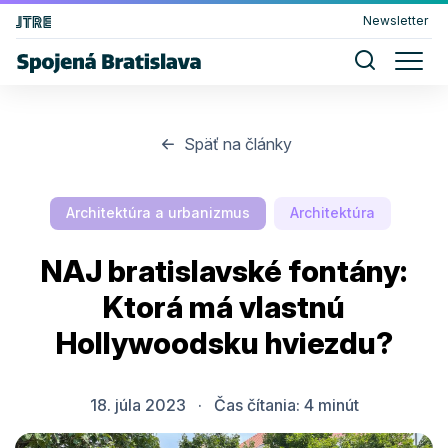
Newsletter
Späť na články
Architektúra a urbanizmus
Architektúra
NAJ bratislavské fontány:
Ktorá má vlastnú
Hollywoodsku hviezdu?
18. júla 2023
·
Čas čítania:
4
minút