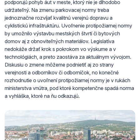
podporujú pohyb áut v meste, ktorý nie je dlhodobo
udržateľný. Na zmenu parkovacej normy treba
jednoznačne rozvíjať kvalitnú verejnú dopravu a
cyklistickú infraštruktúru. Uvoľnenie protipožiarnej normy
by umožnilo výstavbu mestských štvrtí či bytových
domov aj z obnoviteľných materiálov. Legislatíva
nedokáže držať krok s pokrokom vo výskume a v
technológiách, a preto zaostáva za aktuálnym vývojom.
Diskusiu o zmene môžeme podnietiť aj zo strany
verejnosti a odborníkov či odborníčok, no konečné
rozhodnutie o uvoľnení protipožiarnej normy je v rukách
ministerstva vnútra, pod ktoré kompetenčne spadá norma
a vyhláška, ktoré na ňu odkazujú.