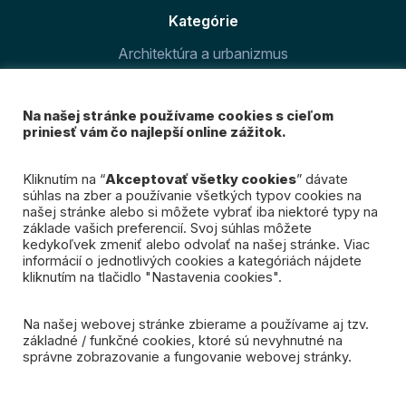
Kategórie
Architektúra a urbanizmus
Šport v meste
Na našej stránke používame cookies s cieľom
O magazíne
priniesť vám čo najlepší online zážitok.
Prihláste sa k odberu
Kliknutím na “
Akceptovať všetky cookies
” dávate
súhlas na zber a používanie všetkých typov cookies na
nášho newslettra
našej stránke alebo si môžete vybrať iba niektoré typy na
základe vašich preferencií. Svoj súhlas môžete
kedykoľvek zmeniť alebo odvolať na našej stránke. Viac
Mám záujem
informácií o jednotlivých cookies a kategóriách nájdete
kliknutím na tlačidlo "Nastavenia cookies".
Na našej webovej stránke zbierame a používame aj tzv.
základné / funkčné cookies, ktoré sú nevyhnutné na
správne zobrazovanie a fungovanie webovej stránky.
© 2026 Spojená Bratislava. Všetky práva vyhradené.