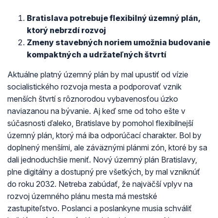
Bratislava potrebuje flexibilný územný plán,
ktorý nebrzdí rozvoj
Zmeny stavebných noriem umožnia budovanie
kompaktných a udržateľných štvrtí
Aktuálne platný územný plán by mal upustiť od vízie
socialistického rozvoja mesta a podporovať vznik
menších štvrtí s rôznorodou vybavenosťou úzko
naviazanou na bývanie. Aj keď sme od toho ešte v
súčasnosti ďaleko, Bratislave by pomohol flexibilnejší
územný plán, ktorý má iba odporúčací charakter. Bol by
doplnený menšími, ale záväznými plánmi zón, ktoré by sa
dali jednoduchšie meniť. Nový územný plán Bratislavy,
plne digitálny a dostupný pre všetkých, by mal vzniknúť
do roku 2032. Netreba zabúdať, že najväčší vplyv na
rozvoj územného plánu mesta má mestské
zastupiteľstvo. Poslanci a poslankyne musia schváliť