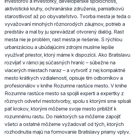
investorov a investorky, developerské spoločnosti,
aktivistické kruhy, ochranárske združenia, pamiatkovú
starostlivosť až po obyvateľstvo. Tvorba mesta je teda o
vyvažovaní mnohých rôznorodých záujmov, potrieb a
predstáv a mal by ju sprevádzať otvorený dialóg. Rast
mesta nie je problém, rast mesta je riešenie. S rýchlou
urbanizáciou a ubúdajúcimi zdrojmi musíme lepšie
využívať priestor, ktorý máme k dispozícii. Ako Bratislavu
rozvíjať v rámci jej súčasných hraníc – súbežne na
viacerých miestach naraz – a vytvoriť z nej kompaktné
mesto krátkych vzdialeností, opisuje tím odborníkov a
profesionálov v knihe Rozumne rastúce mesto. V knihe
Rozumne rastúce mesto sa spojili experti a expertky z
rôznych odvetví mestotvorby, spolu s ktorými sme spísali
päť krokov, ktorými môžeme svoje mesto priblížiť k
rozumnému rastu. Do niektorých sa môžeme zapojiť
všetci a ostatné môžeme vyžadovať od tých, ktorých
rozhodnutia majú na formovanie Bratislavy priamy vplyv.