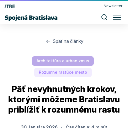
Newsletter
Späť na články
Architektúra a urbanizmus
Rozumne rastúce mesto
Päť nevyhnutných krokov,
ktorými môžeme Bratislavu
priblížiť k rozumnému rastu
30. januára 2026
·
Čas čítania:
4
minút