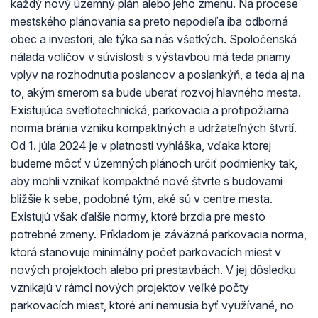
každý nový územný plán alebo jeho zmenu. Na procese
mestského plánovania sa preto nepodieľa iba odborná
obec a investori, ale týka sa nás všetkých. Spoločenská
nálada voličov v súvislosti s výstavbou má teda priamy
vplyv na rozhodnutia poslancov a poslankýň, a teda aj na
to, akým smerom sa bude uberať rozvoj hlavného mesta.
Existujúca svetlotechnická, parkovacia a protipožiarna
norma bránia vzniku kompaktných a udržateľných štvrtí.
Od 1. júla 2024 je v platnosti vyhláška, vďaka ktorej
budeme môcť v územných plánoch určiť podmienky tak,
aby mohli vznikať kompaktné nové štvrte s budovami
bližšie k sebe, podobné tým, aké sú v centre mesta.
Existujú však ďalšie normy, ktoré brzdia pre mesto
potrebné zmeny. Príkladom je záväzná parkovacia norma,
ktorá stanovuje minimálny počet parkovacích miest v
nových projektoch alebo pri prestavbách. V jej dôsledku
vznikajú v rámci nových projektov veľké počty
parkovacích miest, ktoré ani nemusia byť využívané, no