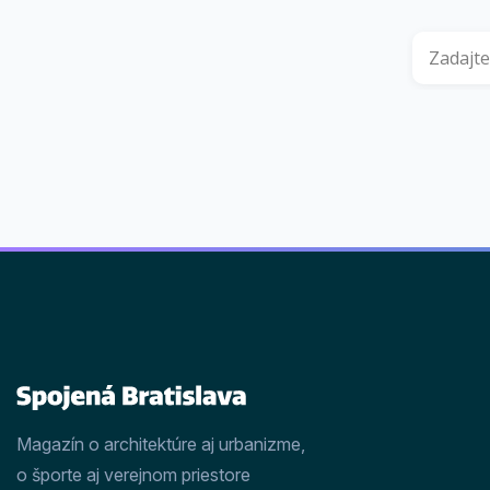
Magazín o architektúre aj urbanizme,
o športe aj verejnom priestore