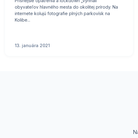
Prísnejšie opatrenia a lockdown „vyhnali“
obyvateľov hlavného mesta do okolitej prírody. Na
internete kolujú fotografie plných parkovísk na
Kolibe...
13. januára 2021
Ná