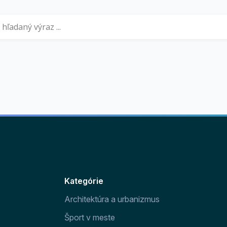
Kategórie
Architektúra a urbanizmus
Šport v meste