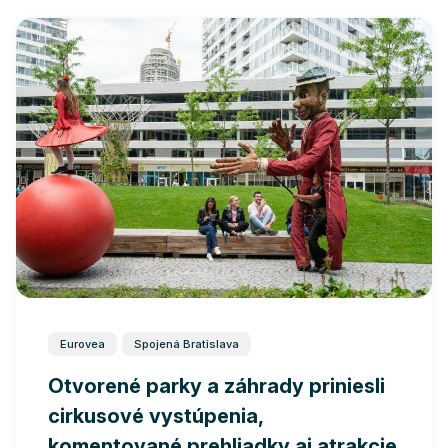
Eurovea
Spojená Bratislava
Otvorené parky a záhrady priniesli
cirkusové vystúpenia,
komentované prehliadky aj atrakcie