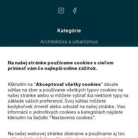
Kategórie
Architektúra a urbanizmus
Šport v meste
Na našej stránke používame cookies s cieľom
O magazíne
priniesť vám čo najlepší online zážitok.
Prihláste sa k odberu
Kliknutím na “
Akceptovať všetky cookies
” dávate
súhlas na zber a používanie všetkých typov cookies na
nášho newslettra
našej stránke alebo si môžete vybrať iba niektoré typy na
základe vašich preferencií. Svoj súhlas môžete
kedykoľvek zmeniť alebo odvolať na našej stránke. Viac
Mám záujem
informácií o jednotlivých cookies a kategóriách nájdete
kliknutím na tlačidlo "Nastavenia cookies".
Na našej webovej stránke zbierame a používame aj tzv.