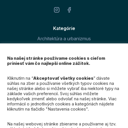
Kategórie
Architektúra a urbanizmus
Šport v meste
Na našej stránke používame cookies s cieľom
O magazíne
priniesť vám čo najlepší online zážitok.
Prihláste sa k odberu
Kliknutím na “
Akceptovať všetky cookies
” dávate
súhlas na zber a používanie všetkých typov cookies na
nášho newslettra
našej stránke alebo si môžete vybrať iba niektoré typy na
základe vašich preferencií. Svoj súhlas môžete
kedykoľvek zmeniť alebo odvolať na našej stránke. Viac
Mám záujem
informácií o jednotlivých cookies a kategóriách nájdete
kliknutím na tlačidlo "Nastavenia cookies".
Na našej webovej stránke zbierame a používame aj tzv.