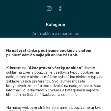
Kategórie
Architektúra a urbanizmus
Šport v meste
Na našej stránke používame cookies s cieľom
O magazíne
priniesť vám čo najlepší online zážitok.
Prihláste sa k odberu
Kliknutím na “
Akceptovať všetky cookies
” dávate
súhlas na zber a používanie všetkých typov cookies na
nášho newslettra
našej stránke alebo si môžete vybrať iba niektoré typy na
základe vašich preferencií. Svoj súhlas môžete
kedykoľvek zmeniť alebo odvolať na našej stránke. Viac
Mám záujem
informácií o jednotlivých cookies a kategóriách nájdete
kliknutím na tlačidlo "Nastavenia cookies".
Na našej webovej stránke zbierame a používame aj tzv.