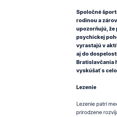
Spoločné športo
rodinou a zárov
upozorňujú, že 
psychickej poho
vyrastajú v akt
aj do dospelost
Bratislavčania h
vyskúšať s celo
Lezenie
Lezenie patrí me
prirodzene rozvíj