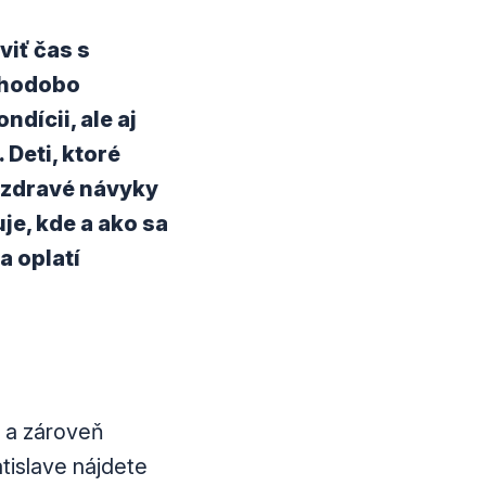
viť čas s
dlhodobo
dícii, ale aj
Deti, ktoré
ú zdravé návyky
je, kde a ako sa
a oplatí
h a zároveň
atislave nájdete