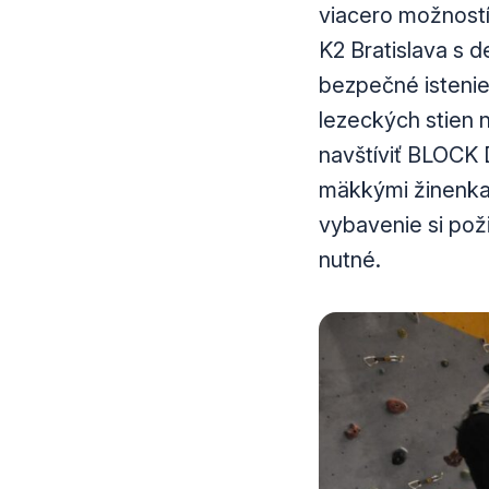
viacero možností
K2 Bratislava s 
bezpečné istenie.
lezeckých stien 
navštíviť BLOCK 
mäkkými žinenkam
vybavenie si pož
nutné.