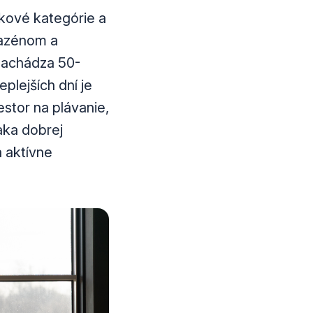
ekové kategórie a
bazénom a
nachádza 50-
plejších dní je
stor na plávanie,
aka dobrej
 aktívne