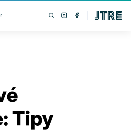
r
vé
e: Tipy