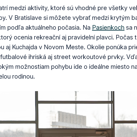
trí medzi aktivity, ktoré sú vhodné pre všetky v
ĺby. V Bratislave si môžete vybrať medzi krytým 
ím podľa aktuálneho počasia. Na
Pasienkoch
sa 
orý ocenia rekreační aj pravidelní plavci. Počas te
 aj Kuchajda v Novom Meste. Okolie ponúka prie
 futbalové ihriská aj street workoutové prvky. Vď
rokým možnostiam pohybu ide o ideálne miesto na
elou rodinou.