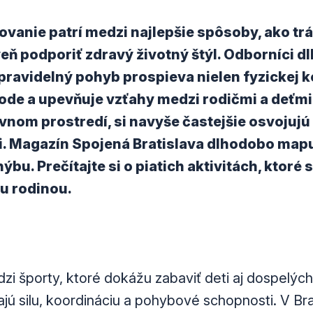
vanie patrí medzi najlepšie spôsoby, ako trá
eň podporiť zdravý životný štýl. Odborníci 
pravidelný pohyb prospieva nielen fyzickej kon
de a upevňuje vzťahy medzi rodičmi a deťmi. 
ívnom prostredí, si navyše častejšie osvojuj
i. Magazín Spojená Bratislava dlhodobo mapu
ýbu. Prečítajte si o piatich aktivitách, ktoré s
u rodinou.
dzi športy, ktoré dokážu zabaviť deti aj dospelýc
ajú silu, koordináciu a pohybové schopnosti. V Br