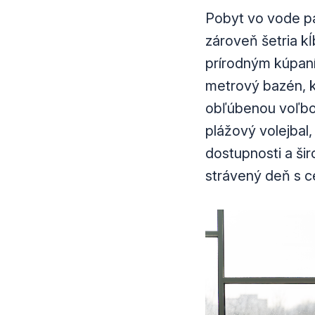
Pobyt vo vode pa
zároveň šetria k
prírodným kúpan
metrový bazén, kt
obľúbenou voľbou
plážový volejbal,
dostupnosti a ši
strávený deň s c