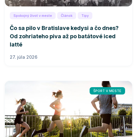
Spokojný život v meste
Článok
Tipy
Čo sa pilo v Bratislave kedysi a čo dnes?
Od zohriateho piva až po batátové iced
latté
27. júla 2026
ŠPORT V MESTE