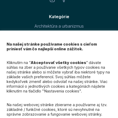
Kategórie
Architektúra a urbanizmus
Šport v meste
Na našej stránke používame cookies s cieľom
O magazíne
priniesť vám čo najlepší online zážitok.
Prihláste sa k odberu
Kliknutím na “
Akceptovať všetky cookies
” dávate
súhlas na zber a používanie všetkých typov cookies na
nášho newslettra
našej stránke alebo si môžete vybrať iba niektoré typy na
základe vašich preferencií. Svoj súhlas môžete
kedykoľvek zmeniť alebo odvolať na našej stránke. Viac
Mám záujem
informácií o jednotlivých cookies a kategóriách nájdete
kliknutím na tlačidlo "Nastavenia cookies".
Na našej webovej stránke zbierame a používame aj tzv.
základné / funkčné cookies, ktoré sú nevyhnutné na
správne zobrazovanie a fungovanie webovej stránky.
© 2026 Spojená Bratislava. Všetky práva vyhradené.