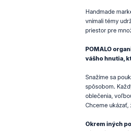
Handmade market
vnímali témy udr
priestor pre mno
POMALO organizu
vášho hnutia, kt
Snažíme sa pouk
spôsobom. Každý 
oblečenia, voľbo
Chceme ukázať, 
Okrem iných po