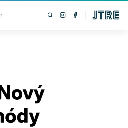
r
 Nový
 módy