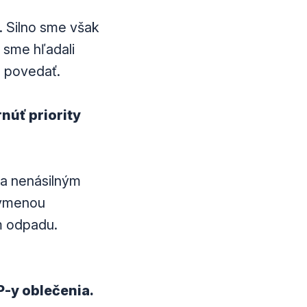
 Silno sme však
 sme hľadali
o povedať.
núť priority
ta nenásilným
výmenou
m odpadu.
P-y oblečenia.