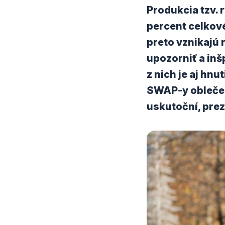
Produkcia tzv. 
percent celkov
preto vznikajú 
upozorniť a inš
z nich je aj hn
SWAP-y oblečeni
uskutoční, pre