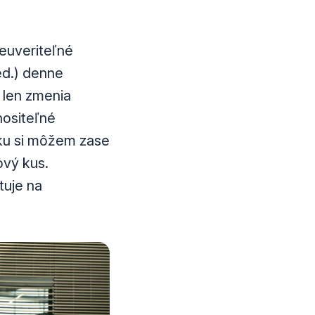
neuveriteľné
ed.) denne
 len zmenia
ositeľné
tku si môžem zase
ový kus.
tuje na