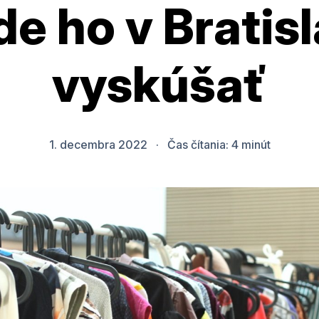
de ho v Bratis
vyskúšať
1. decembra 2022
·
Čas čítania:
4
minút