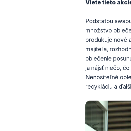
Viete tieto akci
Podstatou swapu 
množstvo oblečen
produkuje nové a
majiteľa, rozho
oblečenie posunú
ja nájsť niečo, 
Nenositeľné oble
recykláciu a ďalši