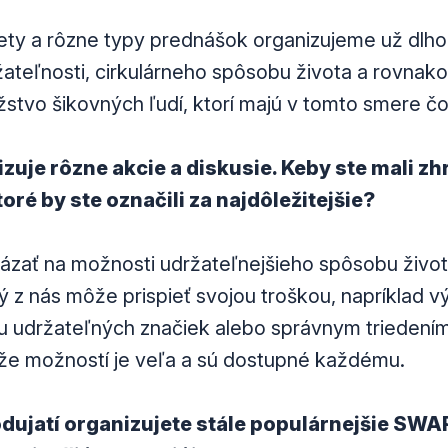
y a rôzne typy prednášok organizujeme už dlho.
žateľnosti, cirkulárneho spôsobu života a rovnako
žstvo šikovných ľudí, ktorí majú v tomto smere č
je rôzne akcie a diskusie. Keby ste mali zhr
oré by ste označili za najdôležitejšie?
ázať na možnosti udržateľnejšieho spôsobu živo
z nás môže prispieť svojou troškou, napríklad 
u udržateľných značiek alebo správnym triedení
že možností je veľa a sú dostupné každému.
dujatí organizujete stále populárnejšie SWA