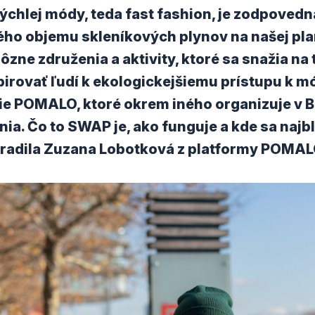
rýchlej módy, teda fast fashion, je zodpovedn
ého objemu skleníkových plynov na našej pla
rôzne združenia a aktivity, ktoré sa snažia na
pirovať ľudí k ekologickejšiemu prístupu k 
utie POMALO, ktoré okrem iného organizuje v B
a. Čo to SWAP je, ako funguje a kde sa najbl
zradila Zuzana Lobotková z platformy POMAL