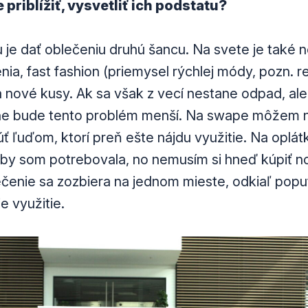
e priblížiť, vysvetliť ich podstatu?
je dať oblečeniu druhú šancu. Na svete je také 
ia, fast fashion (priemysel rýchlej módy, pozn. r
 nové kusy. Ak sa však z vecí nestane odpad, ale
dne bude tento problém menší. Na swape môžem n
ť ľuďom, ktorí preň ešte nájdu využitie. Na oplá
čo by som potrebovala, no nemusím si hneď kúpiť n
čenie sa zozbiera na jednom mieste, odkiaľ popu
e využitie.