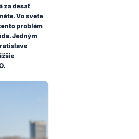
á za desať
néte. Vo svete
 tento problém
móde. Jedným
ratislave
ižšie
O.