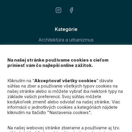
Kategórie
Architektúra a urbanizmus
Šport v meste
Na našej stránke používame cookies s cieľom
O magazíne
priniesť vám čo najlepší online zážitok.
Prihláste sa k odberu
Kliknutím na “
Akceptovať všetky cookies
” dávate
súhlas na zber a používanie všetkých typov cookies na
nášho newslettra
našej stránke alebo si môžete vybrať iba niektoré typy na
základe vašich preferencií. Svoj súhlas môžete
kedykoľvek zmeniť alebo odvolať na našej stránke. Viac
Mám záujem
informácií o jednotlivých cookies a kategóriách nájdete
kliknutím na tlačidlo "Nastavenia cookies".
Na našej webovej stránke zbierame a používame aj tzv.