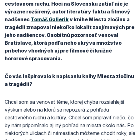
cestovnom ruchu. Hoci na Slovensku zatiaľ nie je
výrazne rozšírený, autor literatúry faktu a filmový
nadšenec
Tomáš Galierik
v knihe Miesta zločinu a
tragédií zmapoval niekoľko lokalít zaujímavých pre
jeho nadšencov. Osobitnú pozornosť venoval
Bratislave, ktorá podľa neho ukrýva množstvo
príbehov vhodných aj pre filmové či knižné
hororové spracovania.
Čo vás inšpirovalo k napísaniu knihy Miesta zločinu
a tragédií?
Chcel som sa venovať téme, ktorej chýba rozsiahlejší
výskum alebo na ktorú sa nepozerá z pohľadu
cestovného ruchu a kultúry. Chcel som pripraviť niečo, čo
by nám pripomínalo aj iný pohľad na miesta okolo nás. Po
niektorých uliciach či námestiach môžeme chodiť roky, ale