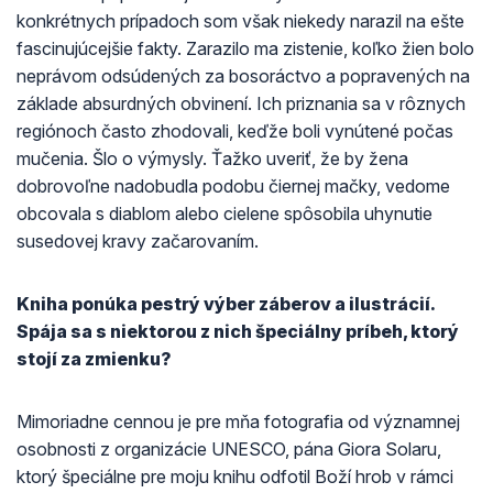
konkrétnych prípadoch som však niekedy narazil na ešte
fascinujúcejšie fakty. Zarazilo ma zistenie, koľko žien bolo
neprávom odsúdených za bosoráctvo a popravených na
základe absurdných obvinení. Ich priznania sa v rôznych
regiónoch často zhodovali, keďže boli vynútené počas
mučenia. Šlo o výmysly. Ťažko uveriť, že by žena
dobrovoľne nadobudla podobu čiernej mačky, vedome
obcovala s diablom alebo cielene spôsobila uhynutie
susedovej kravy začarovaním.
Kniha ponúka pestrý výber záberov a ilustrácií.
Spája sa s niektorou z nich špeciálny príbeh, ktorý
stojí za zmienku?
Mimoriadne cennou je pre mňa fotografia od významnej
osobnosti z organizácie UNESCO, pána Giora Solaru,
ktorý špeciálne pre moju knihu odfotil Boží hrob v rámci