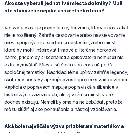
Ako ste vyberali jednotlivé miesta do knihy? Mali
ste stanovené nejaké konkrétne kritériá?
Vo svete existuje pojem temný turizmus, ktorý u nás zatiaľ
nie je rozšírený. Zahŕňa cestovanie alebo navštevovanie
miest spojených so smrťou či nešťastím, alebo miest,
ktoré by mohli inšpirovať filmové a literárne hororové
žánre, pričom by si scenáristi a spisovatelia nemuseli nič
extra vymýšľať. Miesta sú často spracované podľa
spoločnej tematiky. Napríklad téma upírov zahŕňa legendy,
skutočné postavy aj zaujímavosti spojené s vampirizmom.
Kapitola o popravách mapuje popraviská a šibenice v
historických záznamoch, ale aj v rámci miest, ktoré
dodnes existujú. Nemali by sme na ne zabúdať, pretože
môžu slúžiť aj ako ponaučenie a nástroj vzdelávania.
Aká bola najväčšia výzva pri zbieraní materiálov a