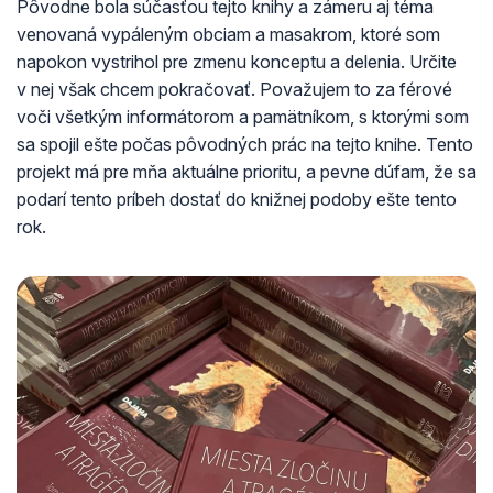
Pôvodne bola súčasťou tejto knihy a zámeru aj téma
venovaná vypáleným obciam a masakrom, ktoré som
napokon vystrihol pre zmenu konceptu a delenia. Určite
v nej však chcem pokračovať. Považujem to za férové
voči všetkým informátorom a pamätníkom, s ktorými som
sa spojil ešte počas pôvodných prác na tejto knihe. Tento
projekt má pre mňa aktuálne prioritu, a pevne dúfam, že sa
podarí tento príbeh dostať do knižnej podoby ešte tento
rok.