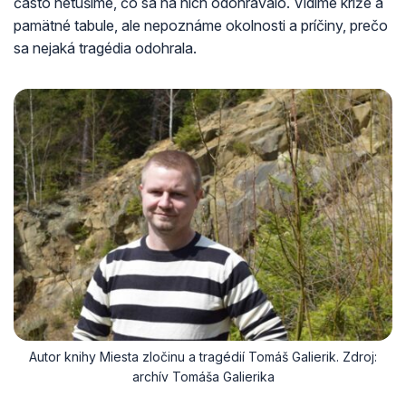
často netušíme, čo sa na nich odohrávalo. Vidíme kríže a
pamätné tabule, ale nepoznáme okolnosti a príčiny, prečo
sa nejaká tragédia odohrala.
Autor knihy Miesta zločinu a tragédií Tomáš Galierik. Zdroj:
archív Tomáša Galierika