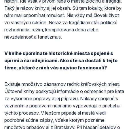
histórii. Ide však v prvom rade o miesta zločinu a tragédií.
Taký je názov knihy aj jej obsah. Sú tam lokality, ktoré by
nám mali pripomínať minulosť. Nie vždy má človek život
vo vlastných rukách. Neraz za tragédiami stáli politické
rozhodnutia, režim, komplikovaná doba alebo
nevzdelanosť a fanatizmus.
V knihe spomínate historické miesta spojené s
upírmi a čarodejnicami. Ako ste sa dostali k tejto
téme, a ktoré z nich vás najviac fascinovali?
Existuje množstvo záznamov radníc kráľovských miest.
Účtovné knihy poskytujú informácie o odmenách pre kata
za vykonanie popravy a jej prípravu. Náklady spojené s
väznením a popravami nepriamo vypovedajú o priebehu
týchto procesov. V lepšom prípade si mestá viedli
podrobné súdne zápisy, vďaka ktorým poznáme
množstvo prípadov aj z Bratislavy. Pri hľadaní detailov o