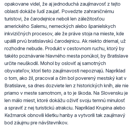
opakovane videl, že aj jednoduchá zaujímavosť z tejto
oblasti dokáže ľudí zaujať. Povedzte zahraničnému
turistovi, že čarodejnice neboli len záležitosťou
amerického Salemu, nemeckých alebo španielskych
inkvizičných procesov, ale že práve stoja na mieste, kde
upálili prvú bratislavskú čarodejnicu. Ak niekto driemal, už
rozhodne nebude. Produkt v cestovnom ruchu, ktorý by
takéto poznávanie hlavného mesta ponúkol, by Bratislave
určite neuškodil. Mohol by osloviť aj samotných
obyvateľov, ktorí tieto zaujímavosti nepoznajú. Napríklad
o tom, ako žil, pracoval a čím bol poverený mestský kat v
Bratislave, sa dnes dozviete len z historických kníh, ale nie
priamo v meste samotnom, a to je škoda. Na Slovensku je
len málo miest, ktoré dokážu oživiť svoju temnú minulosť
a spraviť z nej turistickú atrakciu. Napríklad Krupina alebo
Kežmarok obnovili klietku hanby a vytvorili tak zaujímavý
bod záujmu pre návštevníkov.