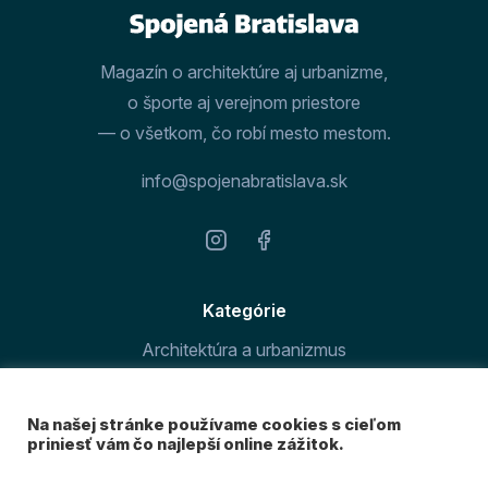
Magazín o architektúre aj urbanizme,
o športe aj verejnom priestore
— o všetkom, čo robí mesto mestom.
info@spojenabratislava.sk
Kategórie
Architektúra a urbanizmus
Šport v meste
Na našej stránke používame cookies s cieľom
O magazíne
priniesť vám čo najlepší online zážitok.