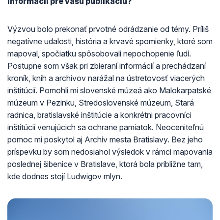
informácií pre vašu publikáciu?
Výzvou bolo prekonať prvotné odrádzanie od témy. Príliš
negatívne udalosti, história a krvavé spomienky, ktoré som
mapoval, spočiatku spôsobovali nepochopenie ľudí.
Postupne som však pri zbieraní informácií a prechádzaní
kroník, kníh a archívov narážal na ústretovosť viacerých
inštitúcií. Pomohli mi slovenské múzeá ako Malokarpatské
múzeum v Pezinku, Stredoslovenské múzeum, Stará
radnica, bratislavské inštitúcie a konkrétni pracovníci
inštitúcií venujúcich sa ochrane pamiatok. Neoceniteľnú
pomoc mi poskytol aj Archív mesta Bratislavy. Bez jeho
príspevku by som nedosiahol výsledok v rámci mapovania
poslednej šibenice v Bratislave, ktorá bola približne tam,
kde dodnes stojí Ludwigov mlyn.