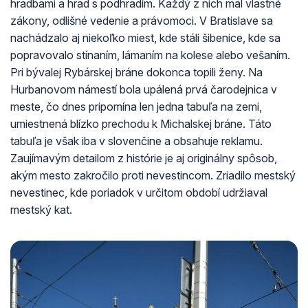
hradbami a hrad s podhradím. Každý z nich mal vlastné
zákony, odlišné vedenie a právomoci. V Bratislave sa
nachádzalo aj niekoľko miest, kde stáli šibenice, kde sa
popravovalo stínaním, lámaním na kolese alebo vešaním.
Pri bývalej Rybárskej bráne dokonca topili ženy. Na
Hurbanovom námestí bola upálená prvá čarodejnica v
meste, čo dnes pripomína len jedna tabuľa na zemi,
umiestnená blízko prechodu k Michalskej bráne. Táto
tabuľa je však iba v slovenčine a obsahuje reklamu.
Zaujímavým detailom z histórie je aj originálny spôsob,
akým mesto zakročilo proti nevestincom. Zriadilo mestský
nevestinec, kde poriadok v určitom období udržiaval
mestský kat.