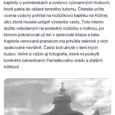
kapitoly o pohrebiskách a svetovo významných hroboch,
ktoré patria do oblasti temného turizmu. Čitatelia určite
ocenia vzácny pohľad na rozlúčkovú kaplnku na Krížnej
ulici, ktorá musela ustúpiť výstavbe cesty.
Toto miesto
slúžilo odsúdeným na poslednú rozlúčku s rodinou, po
ktorom pokračovali už len v sprievode kňaza a kata.
Kapitola venovaná pranierom ma prinútila niektoré z nich
opakovane navštíviť. Často boli ukryté v tieni iných
budov. Veľmi si vážim aj fotografie, ktoré mi poskytli
konkrétni zamestnanci Pamiatkového úradu a ďalších
inštitúcií.