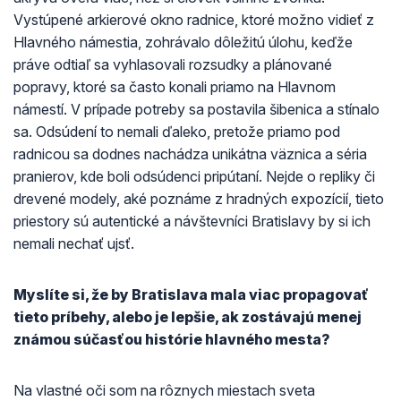
Vystúpené arkierové okno radnice, ktoré možno vidieť z
Hlavného námestia, zohrávalo dôležitú úlohu, keďže
práve odtiaľ sa vyhlasovali rozsudky a plánované
popravy, ktoré sa často konali priamo na Hlavnom
námestí. V prípade potreby sa postavila šibenica a stínalo
sa. Odsúdení to nemali ďaleko, pretože priamo pod
radnicou sa dodnes nachádza unikátna väznica a séria
pranierov, kde boli odsúdenci pripútaní. Nejde o repliky či
drevené modely, aké poznáme z hradných expozícií, tieto
priestory sú autentické a návštevníci Bratislavy by si ich
nemali nechať ujsť.
Myslíte si, že by Bratislava mala viac propagovať
tieto príbehy, alebo je lepšie, ak zostávajú menej
známou súčasťou histórie hlavného mesta?
Na vlastné oči som na rôznych miestach sveta