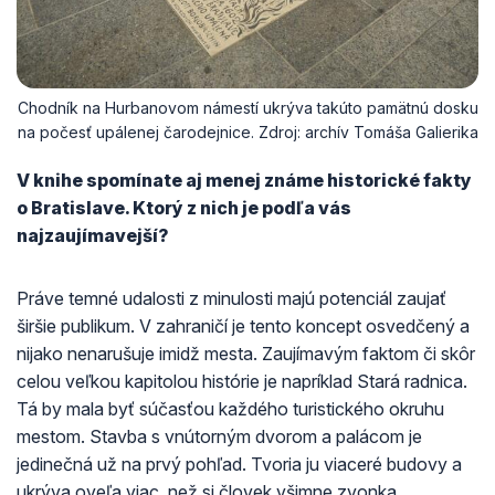
Chodník na Hurbanovom námestí ukrýva takúto pamätnú dosku
na počesť upálenej čarodejnice. Zdroj: archív Tomáša Galierika
V knihe spomínate aj menej známe historické fakty
o Bratislave. Ktorý z nich je podľa vás
najzaujímavejší?
Práve temné udalosti z minulosti majú potenciál zaujať
širšie publikum. V zahraničí je tento koncept osvedčený a
nijako nenarušuje imidž mesta. Zaujímavým faktom či skôr
celou veľkou kapitolou histórie je napríklad Stará radnica.
Tá by mala byť súčasťou každého turistického okruhu
mestom. Stavba s vnútorným dvorom a palácom je
jedinečná už na prvý pohľad. Tvoria ju viaceré budovy a
ukrýva oveľa viac, než si človek všimne zvonka.