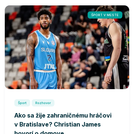
ŠPORT V MESTE
Šport
Rozhovor
Ako sa žije zahraničnému hráčovi
v Bratislave? Christian James
hovorí o domove