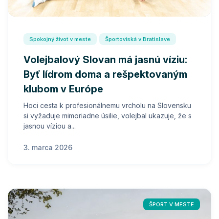
Spokojný život v meste
Športoviská v Bratislave
Volejbalový Slovan má jasnú víziu:
Byť lídrom doma a rešpektovaným
klubom v Európe
Hoci cesta k profesionálnemu vrcholu na Slovensku
si vyžaduje mimoriadne úsilie, volejbal ukazuje, že s
jasnou víziou a...
3. marca 2026
ŠPORT V MESTE