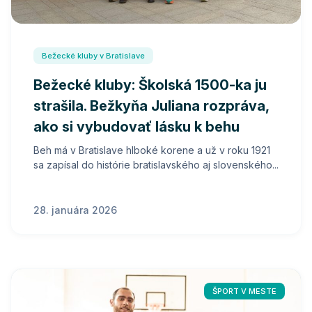
Bežecké kluby v Bratislave
Bežecké kluby: Školská 1500-ka ju
strašila. Bežkyňa Juliana rozpráva,
ako si vybudovať lásku k behu
Beh má v Bratislave hlboké korene a už v roku 1921
sa zapísal do histórie bratislavského aj slovenského...
28. januára 2026
ŠPORT V MESTE