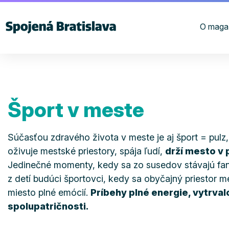
O maga
Šport v meste
Súčasťou zdravého života v meste je aj šport = pulz,
oživuje mestské priestory, spája ľudí,
drží mesto v
Jedinečné momenty, kedy sa zo susedov stávajú fan
z detí budúci športovci, kedy sa obyčajný priestor m
miesto plné emócií.
Príbehy plné energie, vytrvalo
spolupatričnosti.