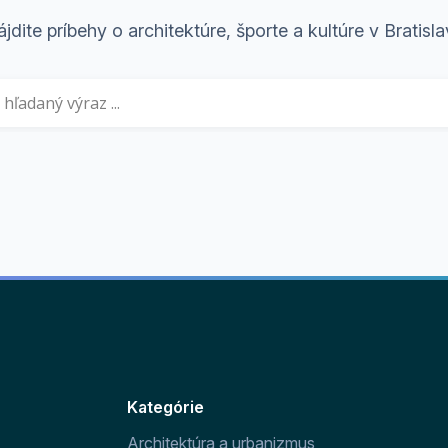
jdite príbehy o architektúre, športe a kultúre v Bratisl
Kategórie
Architektúra a urbanizmus