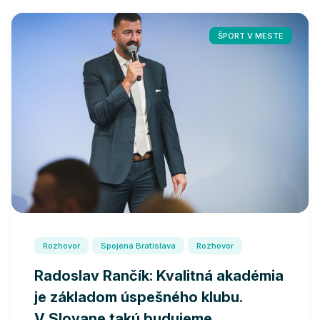
ŠPORT V MESTE
Rozhovor
Spojená Bratislava
Rozhovor
Radoslav Rančík: Kvalitná akadémia
je základom úspešného klubu.
V Slovane takú budujeme