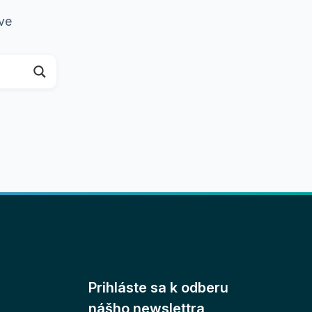
ave
Prihláste sa k odberu
nášho newslettra