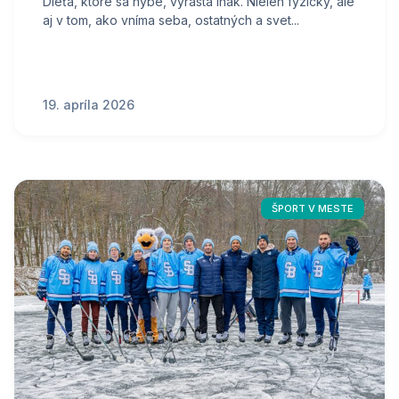
Dieťa, ktoré sa hýbe, vyrastá inak. Nielen fyzicky, ale
aj v tom, ako vníma seba, ostatných a svet...
19. apríla 2026
ŠPORT V MESTE