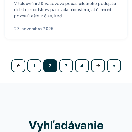
V telocvični ZŠ Vazovova počas pilotného podujatia
detskej roadshow panovala atmosféra, akú mnohí
poznajú ešte z čias, keď...
27. novembra 2025
(current)
1
2
3
4
»
Vyhľadávanie