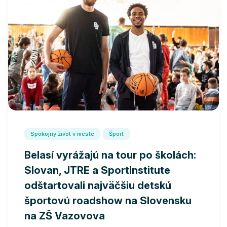
Spokojný život v meste
Šport
Belasí vyrážajú na tour po školách:
Slovan, JTRE a SportInstitute
odštartovali najväčšiu detskú
športovú roadshow na Slovensku
na ZŠ Vazovova