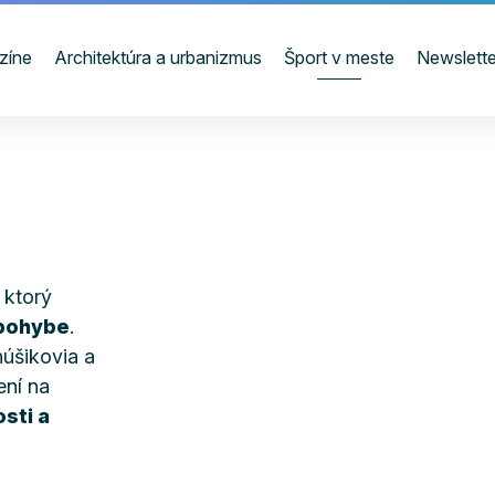
zíne
Architektúra a urbanizmus
Šport v meste
Newslette
 ktorý
 pohybe
.
úšikovia a
ení na
sti a