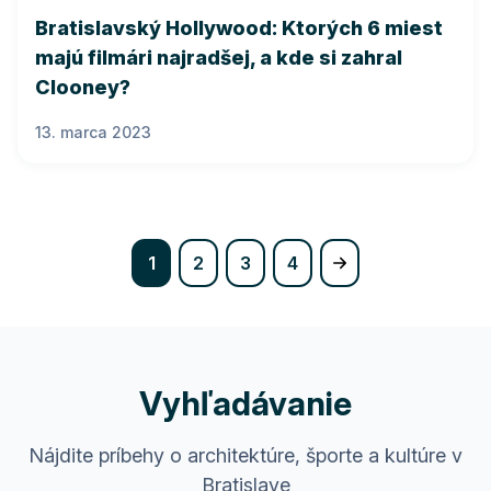
Bratislavský Hollywood: Ktorých 6 miest
majú filmári najradšej, a kde si zahral
Clooney?
13. marca 2023
(current)
1
2
3
4
Vyhľadávanie
Nájdite príbehy o architektúre, športe a kultúre v
Bratislave