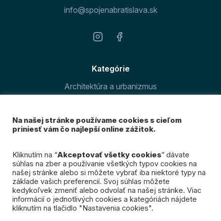
info@spojenabratislava.sk
Kategórie
Architektúra a urbanizmus
Šport v meste
Na našej stránke používame cookies s cieľom
O magazíne
priniesť vám čo najlepší online zážitok.
Prihláste sa k odberu
Kliknutím na “
Akceptovať všetky cookies
” dávate
súhlas na zber a používanie všetkých typov cookies na
nášho newslettra
našej stránke alebo si môžete vybrať iba niektoré typy na
základe vašich preferencií. Svoj súhlas môžete
kedykoľvek zmeniť alebo odvolať na našej stránke. Viac
Mám záujem
informácií o jednotlivých cookies a kategóriách nájdete
kliknutím na tlačidlo "Nastavenia cookies".