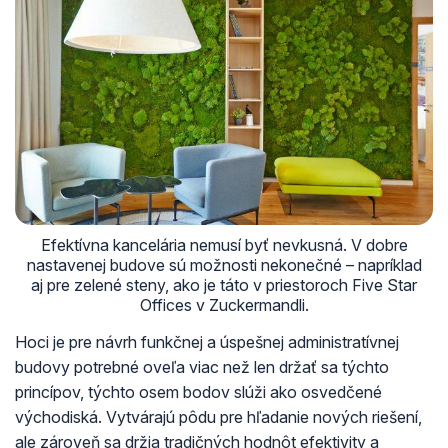
Efektívna kancelária nemusí byť nevkusná. V dobre
nastavenej budove sú možnosti nekonečné – napríklad
aj pre zelené steny, ako je táto v priestoroch Five Star
Offices v Zuckermandli.
Hoci je pre návrh funkčnej a úspešnej administratívnej
budovy potrebné oveľa viac než len držať sa týchto
princípov, týchto osem bodov slúži ako osvedčené
východiská. Vytvárajú pôdu pre hľadanie nových riešení,
ale zároveň sa držia tradičných hodnôt efektivity a