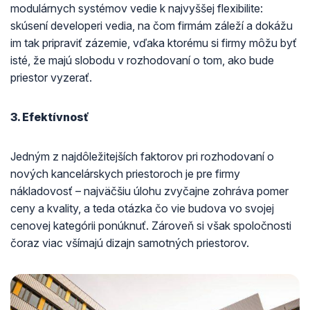
modulárnych systémov vedie k najvyššej flexibilite:
skúsení developeri vedia, na čom firmám záleží a dokážu
im tak pripraviť zázemie, vďaka ktorému si firmy môžu byť
isté, že majú slobodu v rozhodovaní o tom, ako bude
priestor vyzerať.
3. Efektívnosť
Jedným z najdôležitejších faktorov pri rozhodovaní o
nových kancelárskych priestoroch je pre firmy
nákladovosť – najväčšiu úlohu zvyčajne zohráva pomer
ceny a kvality, a teda otázka čo vie budova vo svojej
cenovej kategórii ponúknuť. Zároveň si však spoločnosti
čoraz viac všímajú dizajn samotných priestorov.