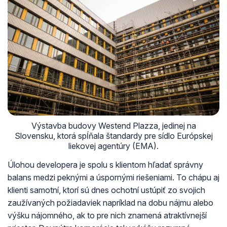
Výstavba budovy Westend Plazza, jedinej na
Slovensku, ktorá spĺňala štandardy pre sídlo Európskej
liekovej agentúry (EMA).
Úlohou developera je spolu s klientom hľadať správny
balans medzi peknými a úspornými riešeniami. To chápu aj
klienti samotní, ktorí sú dnes ochotní ustúpiť zo svojich
zaužívaných požiadaviek napríklad na dobu nájmu alebo
výšku nájomného, ak to pre nich znamená atraktívnejší