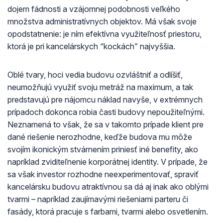
dojem fádnosti a vzájomnej podobnosti veľkého
množstva administratívnych objektov. Má však svoje
opodstatnenie: je ním efektívna využiteľnosť priestoru,
ktorá je pri kancelárskych “kockách” najvyššia.
Oblé tvary, hoci vedia budovu ozvláštniť a odlíšiť,
neumožňujú využiť svoju metráž na maximum, a tak
predstavujú pre nájomcu náklad navyše, v extrémnych
prípadoch dokonca robia časti budovy nepoužiteľnými.
Neznamená to však, že sa v takomto prípade klient pre
dané riešenie nerozhodne, keďže budova mu môže
svojím ikonickým stvárnením priniesť iné benefity, ako
napríklad zviditeľnenie korporátnej identity. V prípade, že
sa však investor rozhodne neexperimentovať, spraviť
kancelársku budovu atraktívnou sa dá aj inak ako oblými
tvarmi – napríklad zaujímavými riešeniami parteru či
fasády, ktorá pracuje s farbami, tvarmi alebo osvetlením.