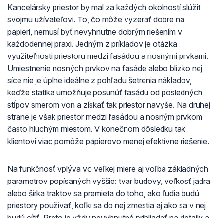
Kancelársky priestor by mal za každých okolností slúžiť
svojmu užívateľovi. To, čo môže vyzerať dobre na
papieri, nemusí byť nevyhnutne dobrým riešením v
každodennej praxi. Jedným z príkladov je otázka
využiteľnosti priestoru medzi fasádou a nosnými prvkami.
Umiestnenie nosných prvkov na fasáde alebo blízko nej
síce nie je úplne ideálne z pohľadu šetrenia nákladov,
keďže statika umožňuje posunúť fasádu od posledných
stĺpov smerom von a získať tak priestor navyše. Na druhej
strane je však priestor medzi fasádou a nosným prvkom
často hluchým miestom. V konečnom dôsledku tak
klientovi viac pomôže papierovo menej efektívne riešenie.
Na funkčnosť vplýva vo veľkej miere aj voľba základných
parametrov popísaných vyššie: tvar budovy, veľkosť jadra
alebo šírka traktov sa premieta do toho, ako ľudia budú
priestory používať, koľkí sa do nej zmestia aj ako sa v nej
budú cítiť. Preto je vždy nevyhnutné prihliadať na detaily a