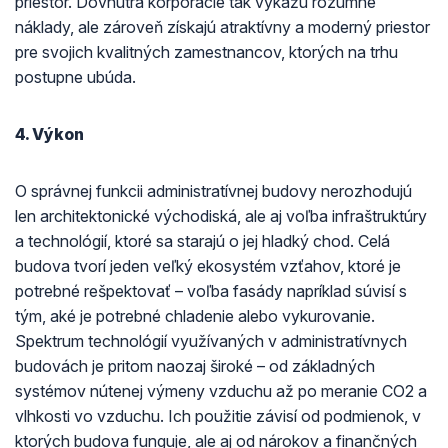
priestor. Dovnútra korporácie tak vykážu rozumné
náklady, ale zároveň získajú atraktívny a moderný priestor
pre svojich kvalitných zamestnancov, ktorých na trhu
postupne ubúda.
4. Výkon
O správnej funkcii administratívnej budovy nerozhodujú
len architektonické východiská, ale aj voľba infraštruktúry
a technológií, ktoré sa starajú o jej hladký chod. Celá
budova tvorí jeden veľký ekosystém vzťahov, ktoré je
potrebné rešpektovať – voľba fasády napríklad súvisí s
tým, aké je potrebné chladenie alebo vykurovanie.
Spektrum technológií využívaných v administratívnych
budovách je pritom naozaj široké – od základných
systémov nútenej výmeny vzduchu až po meranie CO2 a
vlhkosti vo vzduchu. Ich použitie závisí od podmienok, v
ktorých budova funguje, ale aj od nárokov a finančných