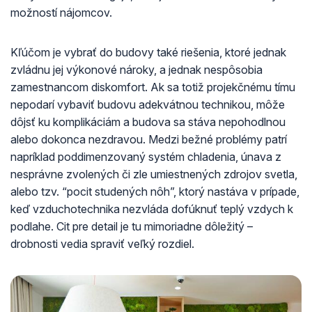
možností nájomcov.
Kľúčom je vybrať do budovy také riešenia, ktoré jednak
zvládnu jej výkonové nároky, a jednak nespôsobia
zamestnancom diskomfort. Ak sa totiž projekčnému tímu
nepodarí vybaviť budovu adekvátnou technikou, môže
dôjsť ku komplikáciám a budova sa stáva nepohodlnou
alebo dokonca nezdravou. Medzi bežné problémy patrí
napríklad poddimenzovaný systém chladenia, únava z
nesprávne zvolených či zle umiestnených zdrojov svetla,
alebo tzv. “pocit studených nôh”, ktorý nastáva v prípade,
keď vzduchotechnika nezvláda dofúknuť teplý vzdych k
podlahe. Cit pre detail je tu mimoriadne dôležitý –
drobnosti vedia spraviť veľký rozdiel.