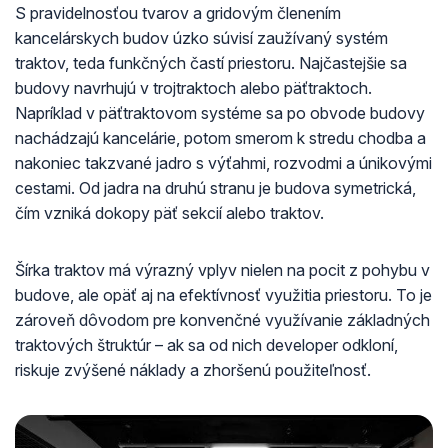
S pravidelnosťou tvarov a gridovým členením
kancelárskych budov úzko súvisí zaužívaný systém
traktov, teda funkčných častí priestoru. Najčastejšie sa
budovy navrhujú v trojtraktoch alebo päťtraktoch.
Napríklad v päťtraktovom systéme sa po obvode budovy
nachádzajú kancelárie, potom smerom k stredu chodba a
nakoniec takzvané jadro s výťahmi, rozvodmi a únikovými
cestami. Od jadra na druhú stranu je budova symetrická,
čím vzniká dokopy päť sekcií alebo traktov.
Šírka traktov má výrazný vplyv nielen na pocit z pohybu v
budove, ale opäť aj na efektívnosť využitia priestoru. To je
zároveň dôvodom pre konvenčné využívanie základných
traktových štruktúr – ak sa od nich developer odkloní,
riskuje zvýšené náklady a zhoršenú použiteľnosť.