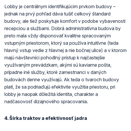
Lobby je centrálnym identifikujúcim prvkom budovy –
jednak na prvý pohľad dáva tušiť celkový štandard
budovy, ale tiež poskytuje komfort v podobe vybavenosti
recepciou a službami. Dobrá administratívna budova by
preto mala vždy disponovať kvalitne spracovaným
vstupným priestorom, ktorý sa používa intuitívne (teda
hlavný vstup vedie z hlavnej a nie bočnej ulice) a v ktorom
majú návštevníci pohodlný prístup k najčastejšie
využívaným prevádzkam, akými sú kaviarne pošta,
prípadne iné služby, ktoré zamestnanci v daných
budovách denne využívajú. Ak teda o tvaroch budovy
platí, že sa podriaďujú efektivite využitia priestoru, pri
lobby je naopak dôležitá identita, charakter a
nadčasovosť dizajnového spracovania.
4. Šírka traktov a efektívnosť jadra