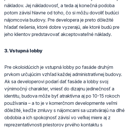
nákladov. Jej nákladovosť, a teda aj konečná podoba
potom závisí hlavne od toho, čo si môžu dovoliť budúci
nájomcovia budovy. Pre developera je preto dôležité
hľadať riešenia, ktoré dobre vyzerajú, ale ktoré budú pre
jeho klientov predstavovať akceptovateľné náklady.
3. Vstupná lobby
Pre okoloidúcich je vstupná lobby po fasáde druhým
prvkom určujúcim vzhľad každej administratívnej budovy.
Ak sa developerovi podarí dať fasáde a lobby svoj
výnimočný charakter, vniesť do dizajnu jedinečnosť a
identitu, budova môže byť atraktívna aj po 10-15 rokoch
používania – a to je v komerčnom developmente veľmi
dôležité, keďže zmluvy s nájomcami sa uzatvárajú na dlhé
obdobia a ich spokojnosť závisí vo veľkej miere aj z
reprezentatívnosti priestorov prvého kontaktu s