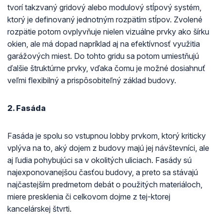
tvorí takzvaný gridový alebo modulový stĺpový systém,
ktorý je definovaný jednotným rozpätím stĺpov. Zvolené
rozpätie potom ovplyvňuje nielen vizuálne prvky ako šírku
okien, ale má dopad napríklad aj na efektívnosť využitia
garážových miest. Do tohto gridu sa potom umiestňujú
ďalšie štruktúrne prvky, vďaka čomu je možné dosiahnuť
veľmi flexibilný a prispôsobiteľný základ budovy.
2. Fasáda
Fasáda je spolu so vstupnou lobby prvkom, ktorý kriticky
vplýva na to, aký dojem z budovy majú jej návštevníci, ale
aj ľudia pohybujúci sa v okolitých uliciach. Fasády sú
najexponovanejšou časťou budovy, a preto sa stávajú
najčastejším predmetom debát o použitých materiáloch,
miere presklenia či celkovom dojme z tej-ktorej
kancelárskej štvrti.