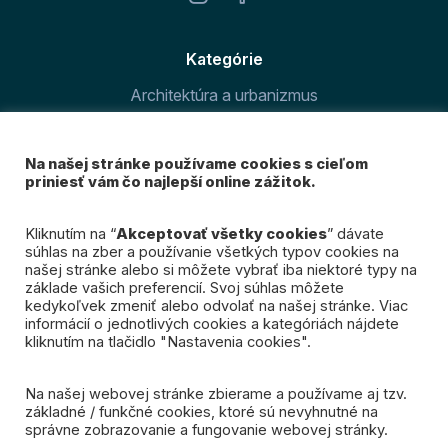
Kategórie
Architektúra a urbanizmus
Šport v meste
Na našej stránke používame cookies s cieľom
O magazíne
priniesť vám čo najlepší online zážitok.
Prihláste sa k odberu
Kliknutím na “
Akceptovať všetky cookies
” dávate
súhlas na zber a používanie všetkých typov cookies na
nášho newslettra
našej stránke alebo si môžete vybrať iba niektoré typy na
základe vašich preferencií. Svoj súhlas môžete
kedykoľvek zmeniť alebo odvolať na našej stránke. Viac
Mám záujem
informácií o jednotlivých cookies a kategóriách nájdete
kliknutím na tlačidlo "Nastavenia cookies".
Na našej webovej stránke zbierame a používame aj tzv.
základné / funkčné cookies, ktoré sú nevyhnutné na
správne zobrazovanie a fungovanie webovej stránky.
© 2026 Spojená Bratislava. Všetky práva vyhradené.