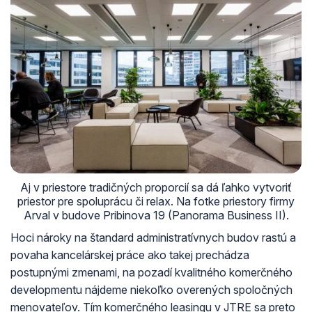
Aj v priestore tradičných proporcií sa dá ľahko vytvoriť
priestor pre spoluprácu či relax. Na fotke priestory firmy
Arval v budove Pribinova 19 (Panorama Business II).
Hoci nároky na štandard administratívnych budov rastú a
povaha kancelárskej práce ako takej prechádza
postupnými zmenami, na pozadí kvalitného komerčného
developmentu nájdeme niekoľko overených spoločných
menovateľov. Tím komerčného leasingu v JTRE sa preto