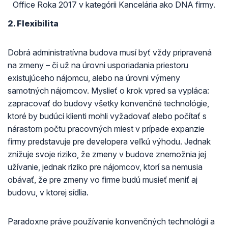
Office Roka 2017 v kategórii Kancelária ako DNA firmy.
2. Flexibilita
Dobrá administratívna budova musí byť vždy pripravená
na zmeny – či už na úrovni usporiadania priestoru
existujúceho nájomcu, alebo na úrovni výmeny
samotných nájomcov. Myslieť o krok vpred sa vypláca:
zapracovať do budovy všetky konvenčné technológie,
ktoré by budúci klienti mohli vyžadovať alebo počítať s
nárastom počtu pracovných miest v prípade expanzie
firmy predstavuje pre developera veľkú výhodu. Jednak
znižuje svoje riziko, že zmeny v budove znemožnia jej
užívanie, jednak riziko pre nájomcov, ktorí sa nemusia
obávať, že pre zmeny vo firme budú musieť meniť aj
budovu, v ktorej sídlia.
Paradoxne práve používanie konvenčných technológii a