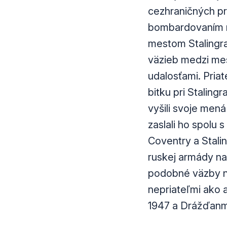
cezhraničných pr
bombardovaním me
mestom Stalingra
väzieb medzi mes
udalosťami. Pria
bitku pri Staling
vyšili svoje mená
zaslali ho spolu
Coventry a Stali
ruskej armády na
podobné väzby na
nepriateľmi ako 
1947 a Drážďanmi