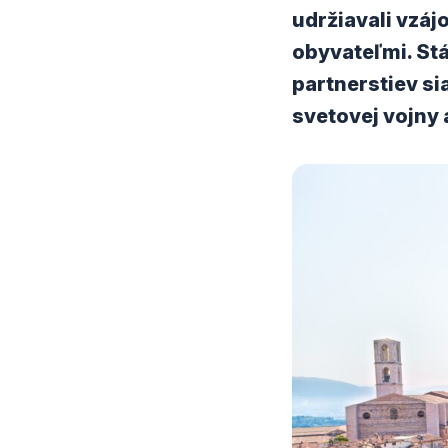
udržiavali vzáj
obyvateľmi. Stá
partnerstiev si
svetovej vojny 