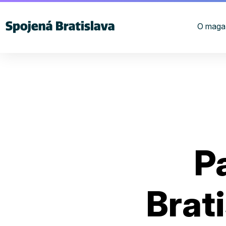
O maga
P
Brat