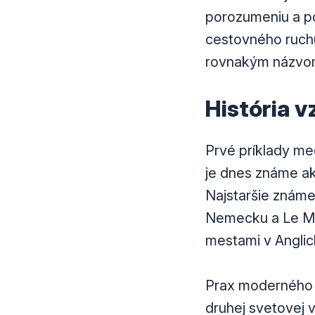
porozumeniu a po
cestovného ruchu,
rovnakým názvom
História 
Prvé príklady me
je dnes známe ak
Najstaršie znám
Nemecku a Le Man
mestami v Anglic
Prax moderného k
druhej svetovej