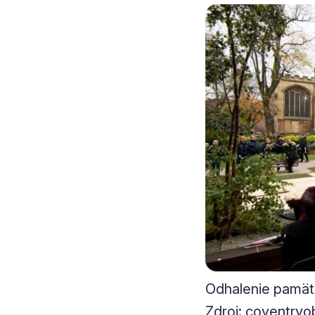
Odhalenie pamätní
Zdroj: coventryo