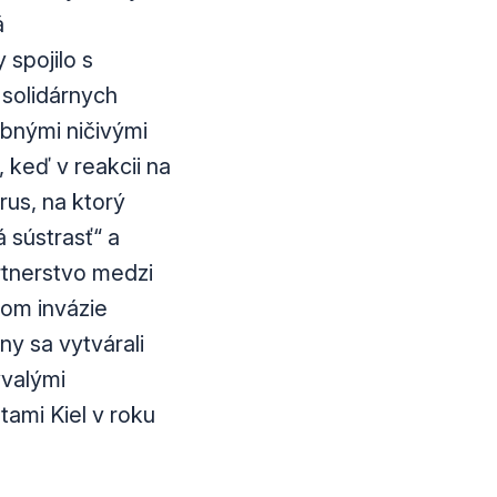
á
spojilo s
 solidárnych
obnými ničivými
 keď v reakcii na
rus, na ktorý
 sústrasť“ a
rtnerstvo medzi
vom invázie
y sa vytvárali
ývalými
tami Kiel v roku