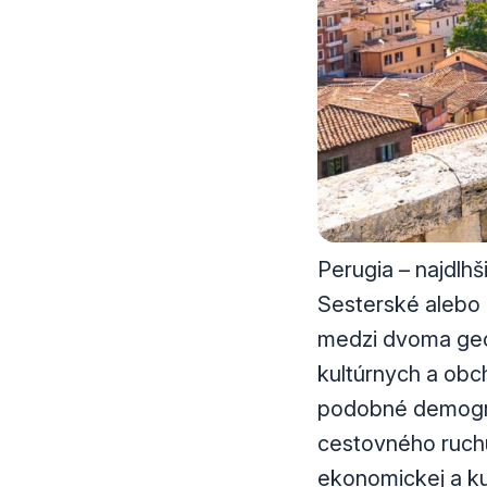
Perugia – najdlhš
Sesterské alebo
medzi dvoma geog
kultúrnych a obc
podobné demograf
cestovného ruchu
ekonomickej a ku