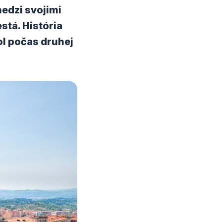
edzi svojimi
stá. História
ol počas druhej