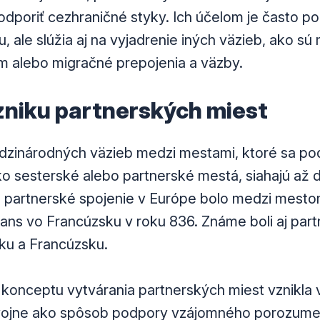
dporiť cezhraničné styky. Ich účelom je často p
 ale slúžia aj na vyjadrenie iných väzieb, ako sú
 alebo migračné prepojenia a väzby.
vzniku partnerských miest
dzinárodných väzieb medzi mestami, ktoré sa po
o sesterské alebo partnerské mestá, siahajú až do
e partnerské spojenie v Európe bolo medzi mest
s vo Francúzsku v roku 836. Známe boli aj part
ku a Francúzsku.
onceptu vytvárania partnerských miest vznikla 
 vojne ako spôsob podpory vzájomného porozume