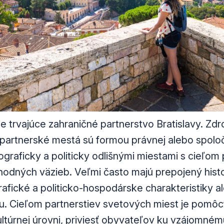
ie trvajúce zahraničné partnerstvo Bratislavy.
Zdr
 partnerské mestá sú formou právnej alebo spol
raficky a politicky odlišnými miestami s cieľom
hodných väzieb. Veľmi často majú prepojený histo
ické a politicko-hospodárske charakteristiky a
. Cieľom partnerstiev svetových miest je pomôcť
ltúrnej úrovni, priviesť obyvateľov ku vzájomném