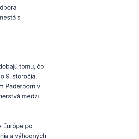
odpora
 mestá s
dobajú tomu, čo
 9. storočia.
om Paderborn v
nerstvá medzi
v Európe po
nia a výhodných