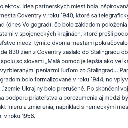
ojektov. Idea partnerských miest bola inšpirovan
sta Coventry v roku 1940, ktoré sa telegraficky 
d (dnes Volgograd), čo bolo základom položenia
tami v spojeneckých krajinách, ktoré prešli pod
teľstvo medzi týmito dvoma mestami pokračovalo,
rade 830 žien z Coventry zaslalo do Stalingradu ob
 spolu so slovami „Malá pomoc je lepšia ako veľká
 s vyzbieranými peniazmi ľuďom zo Stalingradu. Pa
ngradom bolo formalizované v roku 1944, no vply
 územie Ukrajiny bolo prerušené. Po skončení vojn
 podporu priateľstva a porozumenia aj medzi b
akt mieru a zmierenia, napríklad s nemeckými mes
 v roku 1956.