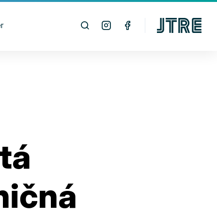
r
tá
ničná