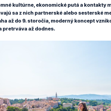
omné kultúrne, ekonomické putá a kontakty m
vajú sa z nich partnerské alebo sesterské me
aha až do 9. storočia, moderný koncept vznik
a pretrváva až dodnes.