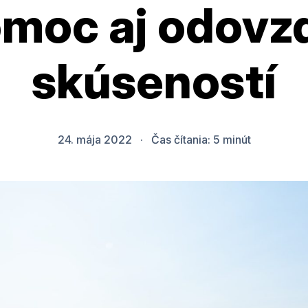
moc aj odovz
skúseností
24. mája 2022
·
Čas čítania:
5
minút