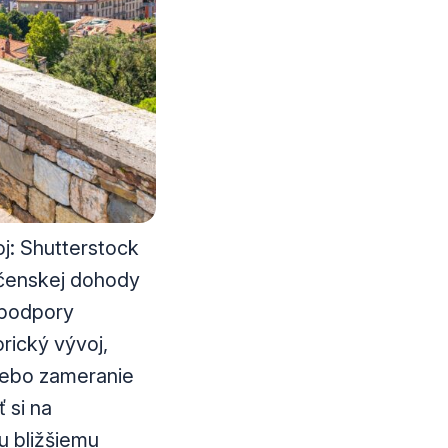
oj: Shutterstock
očenskej dohody
 podpory
rický vývoj,
lebo zameranie
 si na
u bližšiemu