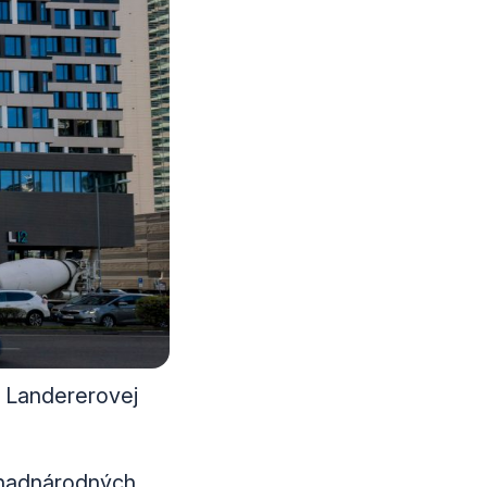
a Landererovej
m nadnárodných