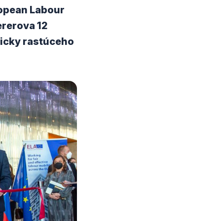
ropean Labour
ererova 12
micky rastúceho