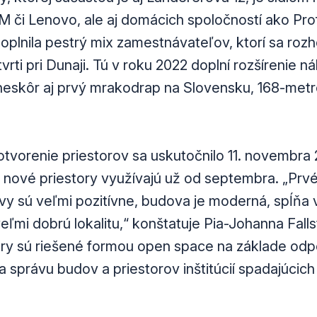
BM či Lenovo, ale aj domácich spoločností ako Pro
plnila pestrý mix zamestnávateľov, ktorí sa rozhod
tvrti pri Dunaji. Tú v roku 2022 doplní rozšírenie n
neskôr aj prvý mrakodrap na Slovensku, 168-met
otvorenie priestorov sa uskutočnilo 11. novembra 
nové priestory využívajú už od septembra. „Prvé
y sú veľmi pozitívne, budova je moderná, spĺňa
ľmi dobrú lokalitu,“ konštatuje Pia-Johanna Fall
ry sú riešené formou open space na základe odp
správu budov a priestorov inštitúcií spadajúcic