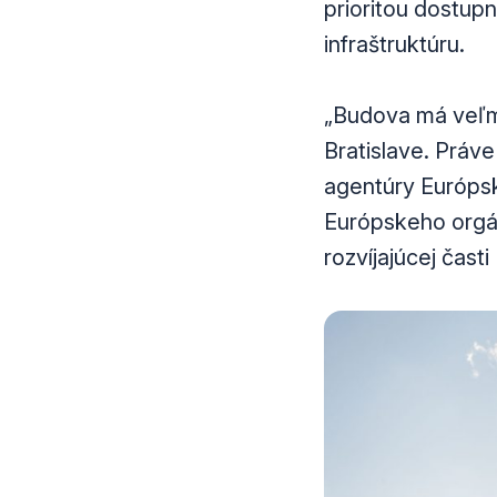
prioritou dostup
infraštruktúru.
„Budova má veľmi
Bratislave. Práv
agentúry Európsk
Európskeho orgá
rozvíjajúcej časti