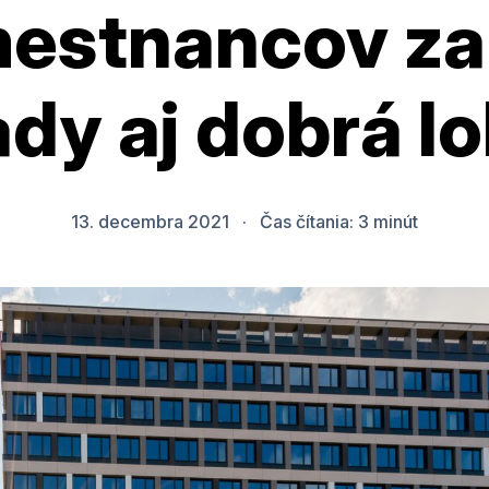
estnancov zau
dy aj dobrá lo
13. decembra 2021
·
Čas čítania:
3
minút