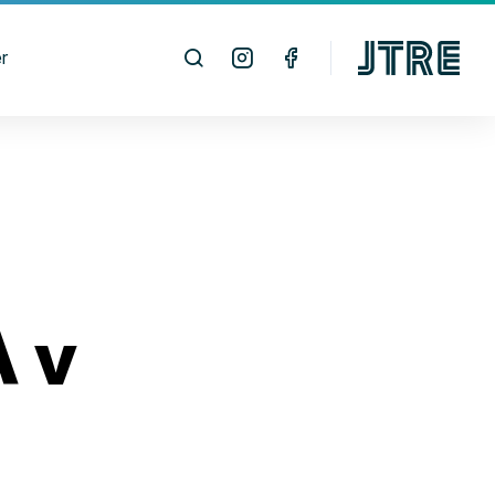
r
A v