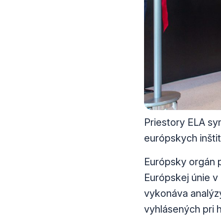
Priestory ELA sy
európskych inštit
Európsky orgán p
Európskej únie v
vykonáva analýzy
vyhlásených pri 