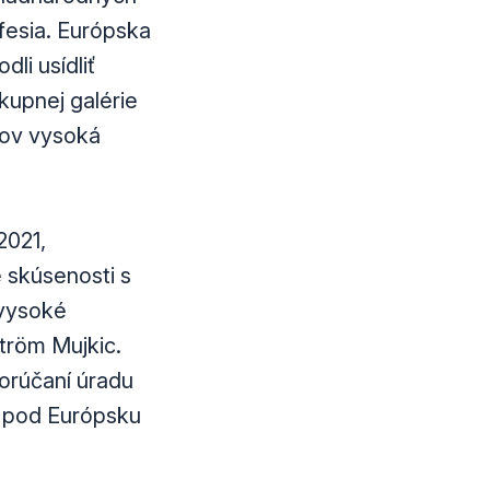
fesia. Európska
li usídliť
ákupnej galérie
rov vysoká
2021,
 skúsenosti s
 vysoké
ström Mujkic.
orúčaní úradu
h pod Európsku