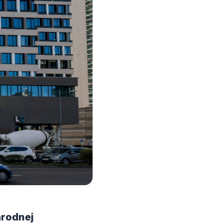
árodnej