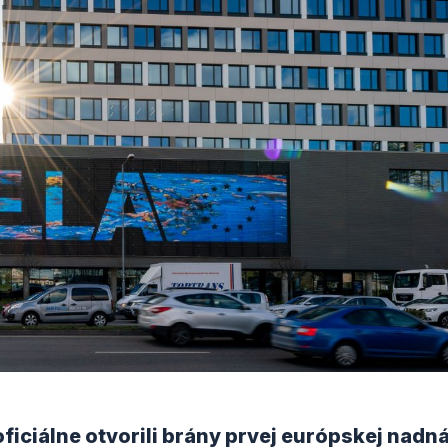
ficiálne otvorili brány prvej európskej nadn