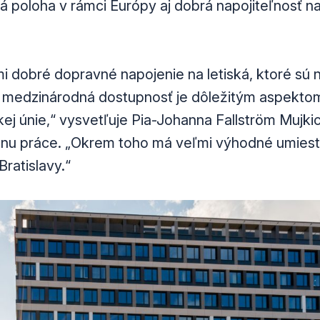
ná poloha v rámci Európy aj dobrá napojiteľnosť 
 dobré dopravné napojenie na letiská, ktoré sú na
e medzinárodná dostupnosť je dôležitým aspekto
ej únie,“ vysvetľuje Pia-Johanna Fallström Mujki
nu práce. „Okrem toho má veľmi výhodné umiestn
 Bratislavy.“