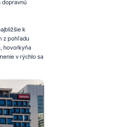
na dopravnú
jbližšie k
m z pohľadu
c, hovorkyňa
enie v rýchlo sa