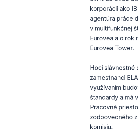
korporácií ako I
agentúra práce do
v multifunkčnej š
Eurovea a o rok 
Eurovea Tower.
Hoci slávnostné 
zamestnanci ELA 
využívaním budov
štandardy a má ve
Pracovné priesto
zodpovedného za 
komisiu.