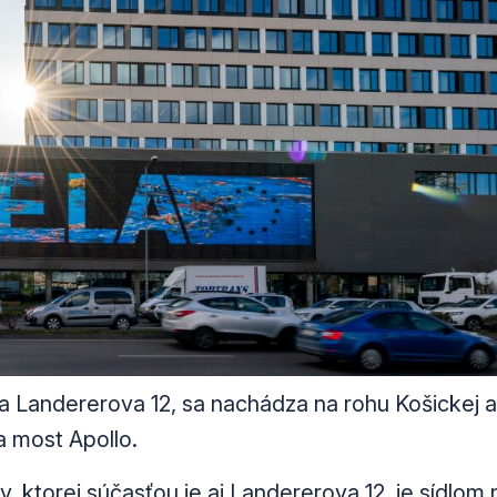
a Landererova 12, sa nachádza na rohu Košickej 
na most Apollo.
y, ktorej súčasťou je aj Landererova 12, je sídlo