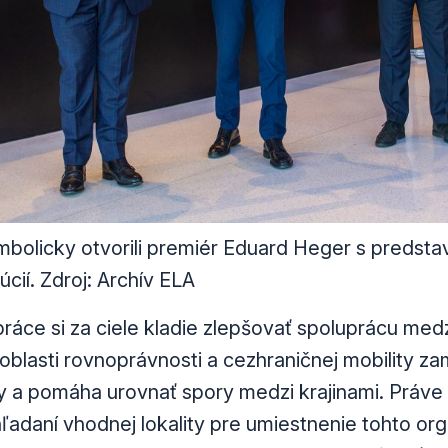
mbolicky otvorili premiér Eduard Heger s predsta
úcií. Zdroj: Archív ELA
ráce si za ciele kladie zlepšovať spoluprácu medz
 oblasti rovnoprávnosti a cezhraničnej mobility z
 a pomáha urovnať spory medzi krajinami. Práve p
hľadaní vhodnej lokality pre umiestnenie tohto or