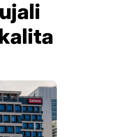
jali
kalita