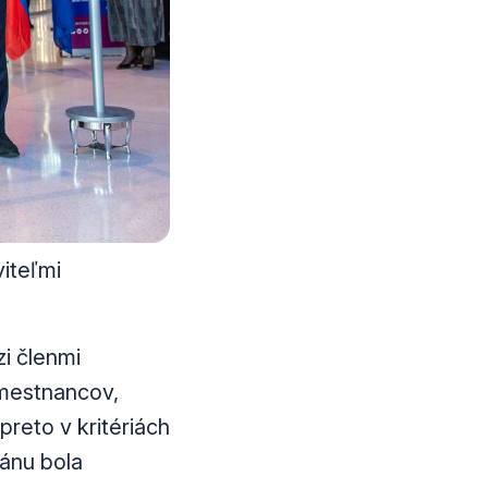
viteľmi
i členmi
amestnancov,
reto v kritériách
gánu bola