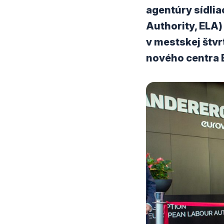
agentúry sídli
Authority, ELA
v mestskej štvr
nového centra B