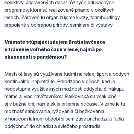
kolektívy, pripravených desať rôznych edukačných
programov, ktoré sú realizované priamo v okolitých
lesoch. Zároveň tu organizujeme kurzy, teambuildingy
prepojené s ochranou prírody, semináre či výstavy.
Vnímate stúpajúci záujem Bratislavčanov
o trávenie voľného času v lese, najmä po
skúsenosti s pandémiou?
Mestské lesy sú využívané ľuďmi na relax, šport a oddych
kontinuálne, nepretržite. Prirodzene v dňoch, keď je
nedostupné využitie iných možností oddychu či nákupu,
máme aj viac návštevníkov. Parkoviská sú však plné
aj v bežné dni, najmä ak je príjemné počasie. V zime je tu
možnosť sánkovania, lyžovania či bežkovania,
v horúcom letnom období si sem zase prichádzajú ľudia
oddýchnuť do chládku a sviežeho prostredia.