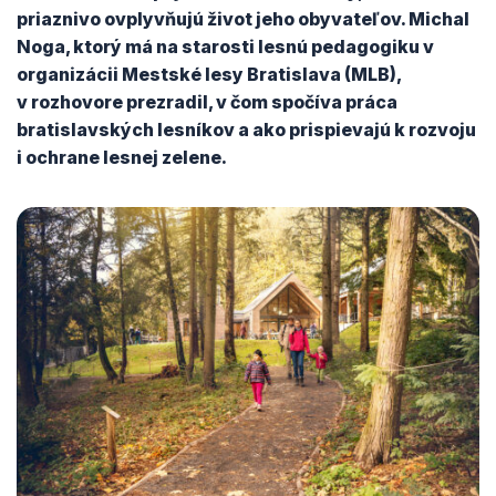
priaznivo ovplyvňujú život jeho obyvateľov. Michal
Noga, ktorý má na starosti lesnú pedagogiku v
organizácii Mestské lesy Bratislava (MLB),
v rozhovore prezradil, v čom spočíva práca
bratislavských lesníkov a ako prispievajú k rozvoju
i ochrane lesnej zelene.