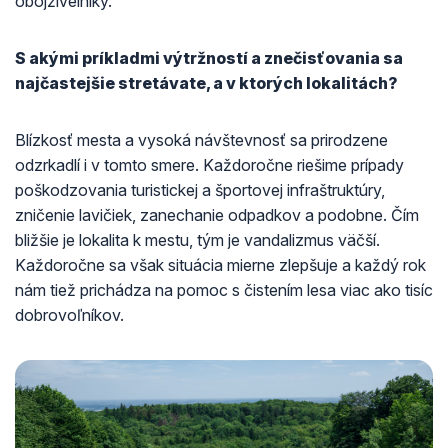
obojživelníky.
S akými príkladmi výtržností a znečisťovania sa
najčastejšie stretávate, a v ktorých lokalitách?
Blízkosť mesta a vysoká návštevnosť sa prirodzene
odzrkadlí i v tomto smere. Každoročne riešime prípady
poškodzovania turistickej a športovej infraštruktúry,
zničenie lavičiek, zanechanie odpadkov a podobne. Čím
bližšie je lokalita k mestu, tým je vandalizmus väčší.
Každoročne sa však situácia mierne zlepšuje a každý rok
nám tiež prichádza na pomoc s čistením lesa viac ako tisíc
dobrovoľníkov.