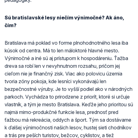
pedagogiky.
Sú bratislavské lesy niečím výnimočné? Ak áno,
čím?
Bratislava má poklad vo forme plnohodnotného lesa iba
kúsok od centra. Má to len máloktoré hlavné mesto.
Výnimočné a iné sú aj prístupom k hospodáreniu. Ťažba
dreva sa robí len v nevyhnutnom rozsahu, pričom jej
cieľom nie je finančný zisk. Viac ako polovicu územia
tvoria zóny pokoja, kde lesníci vykonávajú len
bezpečnostné výruby. Je to vyšší podiel ako v národných
parkoch. Vychádza to prirodzene z priorít, ktoré si určuje
vlastník, a tým je mesto Bratislava. Keďže jeho prioritou sú
najmä mimo-produkčné funkcie lesa, prednosť pred
ťažbou má rekreácia, oddych a šport. Tým sa dostávame
k ďalšej výnimočnosti našich lesov, hustej sieti chodníkov
a trás pre peších turistov, bežcov, cyklistov, a tiež