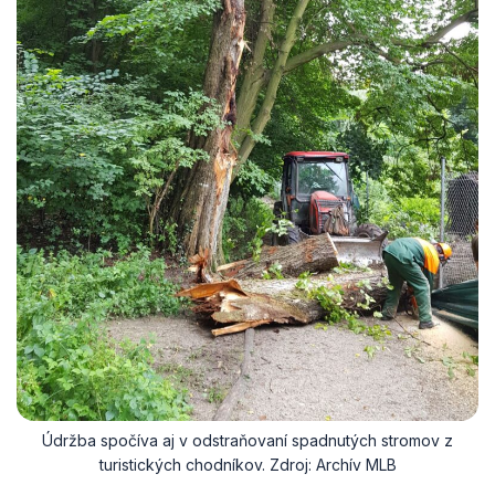
Údržba spočíva aj v odstraňovaní spadnutých stromov z
turistických chodníkov. Zdroj: Archív MLB