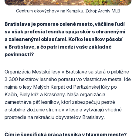
Centrum ekovýchovy na Kamzíku. Zdroj: Archív MLB
Bratislava je pomerne zelené mesto, väčšine ľudí
sa však profesia lesníka spája skôr s chránenými
a zalesnenými oblasťami. Koľko lesníkov pôsobí
v Bratislave, a čo patrí medzi vaše základné
povinnosti?
Organizácia Mestské lesy v Bratislave sa stará o približne
3 300 hektárov lesného porastu vo vlastníctve mesta. Ide
najmä o lesy Malých Karpát od Partizánskej lúky po
Kačín, Biely kríž a Krasňany. Naša organizácia
zamestnáva päť lesníkov, ktorí zabezpečujú pestré
a stabilné zloženie stromov v lese a vytvárajú vhodné
prostredie na rekreáciu obyvateľov Bratislavy.
Čím je špecifická práca lesníka v hlavnom meste?