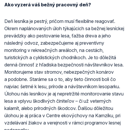
Ako vyzerá váš bežný pracovný deň?
Deň lesníka je pestrý, pričom musí flexibilne reagovať.
Okrem naplánovaných úloh týkajúcich sa bežnej lesníckej
prevádzky ako pestovanie lesa, ťažba dreva a jeho
následný odvoz, zabezpečujeme aj preventívny
monitoring v rekreačných areáloch, na cestách,
turistických a cyklistických chodníkoch. Je to dôležitá
denná činnosť z hľadiska bezpečnosti návštevníkov lesa.
Monitorujeme stav stromov, nebezpečných konárov
a podobne. Staráme sa o to, aby tieto činnosti boli čo
najviac šetrné k lesu, prírode a návštevníkom lesoparku.
Úlohou nás lesníkov je aj nepretržité monitorovanie stavu
lesa a vplyvu škodlivých činiteľov – či už veterných
kalamít, alebo prírodných škodcov. Ďalšou dôležitou
úlohou je aj práca v Centre ekovýchovy na Kamzíku, pri
vzdelávaní žiakov a verejnosti v rámci programov lesnej