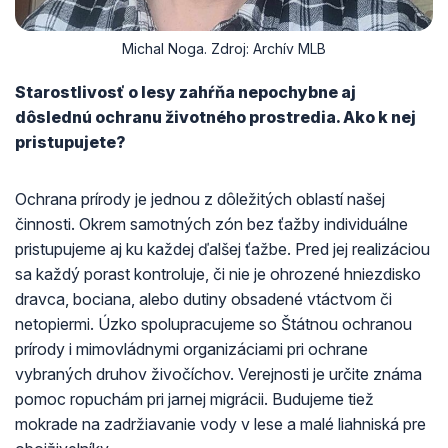
Michal Noga. Zdroj: Archív MLB
Starostlivosť o lesy zahŕňa nepochybne aj
dôslednú ochranu životného prostredia. Ako k nej
pristupujete?
Ochrana prírody je jednou z dôležitých oblastí našej
činnosti. Okrem samotných zón bez ťažby individuálne
pristupujeme aj ku každej ďalšej ťažbe. Pred jej realizáciou
sa každý porast kontroluje, či nie je ohrozené hniezdisko
dravca, bociana, alebo dutiny obsadené vtáctvom či
netopiermi. Úzko spolupracujeme so Štátnou ochranou
prírody i mimovládnymi organizáciami pri ochrane
vybraných druhov živočíchov. Verejnosti je určite známa
pomoc ropuchám pri jarnej migrácii. Budujeme tiež
mokrade na zadržiavanie vody v lese a malé liahniská pre