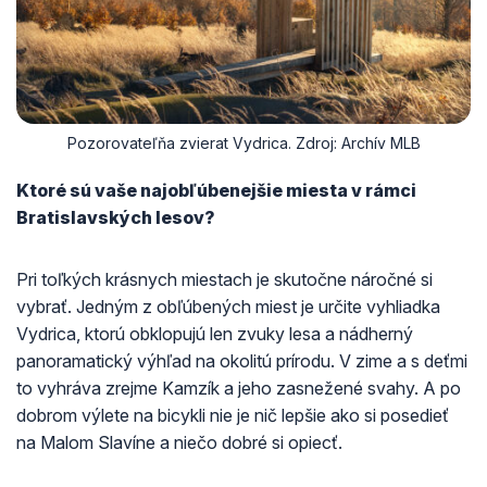
Pozorovateľňa zvierat Vydrica. Zdroj: Archív MLB
Ktoré sú vaše najobľúbenejšie miesta v rámci
Bratislavských lesov?
Pri toľkých krásnych miestach je skutočne náročné si
vybrať. Jedným z obľúbených miest je určite vyhliadka
Vydrica, ktorú obklopujú len zvuky lesa a nádherný
panoramatický výhľad na okolitú prírodu. V zime a s deťmi
to vyhráva zrejme Kamzík a jeho zasnežené svahy. A po
dobrom výlete na bicykli nie je nič lepšie ako si posedieť
na Malom Slavíne a niečo dobré si opiecť.